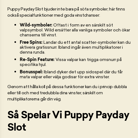
Puppy Payday Slot bjuder inte bara på söta symboler; här finns
också specialfunktioner med goda vinstchanser:
Wild-symboler:
Oftast i form av en särskilt söt
valpsymbol. Wild ersätter alla vanliga symboler och ökar
chanserna till vinst.
Free Spins:
Landar du ett antal scatter-symboler kan du
aktivera gratissnurr. Ibland ingår även multiplikatorer i
denna runda.
Re-Spin Feature:
Vissa valpar kan trigga omsnurr på
specifika hjul.
Bonusspel:
Ibland dyker det upp sidospel där du får
mata valpar eller välja godisar för extra vinster.
Genom att hålla koll på dessa funktioner kan du i princip dubbla
eller till och med tredubbla dina vinster, särskilt om
multiplikatorerna går din väg.
Så Spelar Vi Puppy Payday
Slot