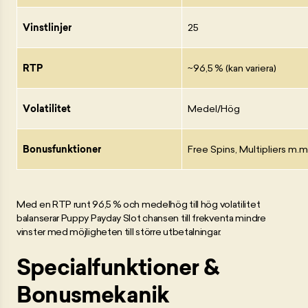
Vinstlinjer
25
RTP
~96,5 % (kan variera)
Volatilitet
Medel/Hög
Bonusfunktioner
Free Spins, Multipliers m.m
Med en RTP runt 96,5 % och medelhög till hög volatilitet
balanserar Puppy Payday Slot chansen till frekventa mindre
vinster med möjligheten till större utbetalningar.
Specialfunktioner &
Bonusmekanik