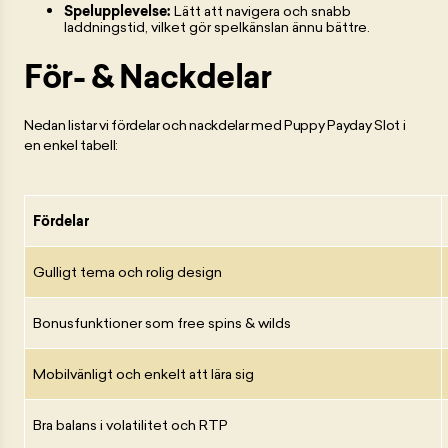
Spelupplevelse:
Lätt att navigera och snabb
laddningstid, vilket gör spelkänslan ännu bättre.
För- & Nackdelar
Nedan listar vi fördelar och nackdelar med Puppy Payday Slot i
en enkel tabell:
Fördelar
Gulligt tema och rolig design
Bonusfunktioner som free spins & wilds
Mobilvänligt och enkelt att lära sig
Bra balans i volatilitet och RTP