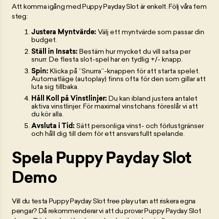
Att komma igång med Puppy Payday Slot är enkelt. Följ våra fem
steg:
Justera Myntvärde:
Välj ett myntvärde som passar din
budget.
Ställ in Insats:
Bestäm hur mycket du vill satsa per
snurr. De flesta slot-spel har en tydlig +/- knapp.
Spin:
Klicka på ”Snurra”-knappen för att starta spelet.
Automatläge (autoplay) finns ofta för den som gillar att
luta sig tillbaka.
Håll Koll på Vinstlinjer:
Du kan ibland justera antalet
aktiva vinstlinjer. För maximal vinstchans föreslår vi att
du kör alla.
Avsluta i Tid:
Sätt personliga vinst- och förlustgränser
och håll dig till dem för ett ansvarsfullt spelande.
Spela Puppy Payday Slot
Demo
Vill du testa Puppy Payday Slot free play utan att riskera egna
pengar? Då rekommenderar vi att du provar Puppy Payday Slot