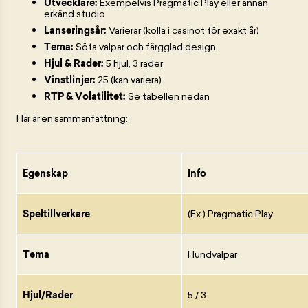
Utvecklare:
Exempelvis Pragmatic Play eller annan
erkänd studio
Lanseringsår:
Varierar (kolla i casinot för exakt år)
Tema:
Söta valpar och färgglad design
Hjul & Rader:
5 hjul, 3 rader
Vinstlinjer:
25 (kan variera)
RTP & Volatilitet:
Se tabellen nedan
Här är en sammanfattning:
Egenskap
Info
Speltillverkare
(Ex.) Pragmatic Play
Tema
Hundvalpar
Hjul/Rader
5 / 3