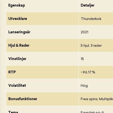
Egenskap
Detaljer
Utvecklare
Thunderkick
Lanseringsår
2021
Hjul & Rader
5 hjul, 3 rader
Vinstlinjer
15
RTP
~96,17 %
Volatilitet
Hög
Bonusfunktioner
Free spins, Multipli
Tema
Egyptisk sci-fi