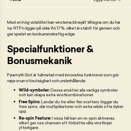
Med en hög volatilitet kan vinsterna bli rejält tilltagna om du har
tur. RTP:n ligger på cirka 96,17 %, vilket är stabilt för genren och
ger spelet en konkurrenskraftig edge.
Specialfunktioner &
Bonusmekanik
Pyramyth Slot är fullmatad med innovativa funktioner som gör
varje snurr oförutsägbart och underhållande:
Wild-symboler:
Dessa ersätter alla vanliga symboler
och kan skapa extra vinstkombinationer.
Free Spins:
Landar du tre eller fler scatters triggar du
free spins, där multiplikatorer och extra wilds ofta dyker
upp.
Re-spin Feature:
I vissa fall kan en re-spin aktiveras,
vilket ger oss chansen att förbättra våra vinstlinjer
ytterligare.