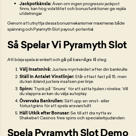
Jackpotkänsla:
Även om ingen progressiv jackpot
finns, kan hög volatilitet och bonusfunktioner ge rejäla
utdelningar.
Genom att utnyttja dessa bonusmekanismer maximeras både
spänning och Pyramyth Slot payout-potential.
Så Spelar Vi Pyramyth Slot
Att börja spela är enkelt och går på bara några få steg:
Välj Insatsnivå:
Justera myntvärdet efter din bankrulle.
Ställ In Antalet Vinstlinjer:
Står oftast fast på 15, men
du kan ibland justera insatsen per linje.
Spinn:
Tryck på ”Snurra” för att sätta hjulen i rörelse. Vill
du slappna av kan du välja autoplay.
Övervaka Bankrullen:
Sätt upp en vinst- eller
förlustgräns för att spela ansvarsfullt.
Håll Utkik efter Bonusar:
Se till att dra nytta av
Shakebet Casinos free spins och specialerbjudanden.
Spela Pyramyth Slot Demo