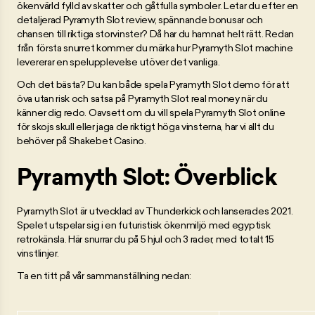
ökenvärld fylld av skatter och gåtfulla symboler. Letar du efter en
detaljerad Pyramyth Slot review, spännande bonusar och
chansen till riktiga storvinster? Då har du hamnat helt rätt. Redan
från första snurret kommer du märka hur Pyramyth Slot machine
levererar en spelupplevelse utöver det vanliga.
Och det bästa? Du kan både spela Pyramyth Slot demo för att
öva utan risk och satsa på Pyramyth Slot real money när du
känner dig redo. Oavsett om du vill spela Pyramyth Slot online
för skojs skull eller jaga de riktigt höga vinsterna, har vi allt du
behöver på Shakebet Casino.
Pyramyth Slot: Överblick
Pyramyth Slot är utvecklad av Thunderkick och lanserades 2021.
Spelet utspelar sig i en futuristisk ökenmiljö med egyptisk
retrokänsla. Här snurrar du på 5 hjul och 3 rader, med totalt 15
vinstlinjer.
Ta en titt på vår sammanställning nedan: