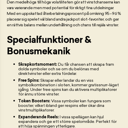
Den medelhöga till höga volatiliteten gör att vinstchanserna kan
vara varierande men med potential för riktigt fina utdelningar.
Med en uppskattad återbetalningsprocent på omkring 95–96 %
placerar sig spelet väl bland andra jackpot slot-favoriter, och ger
en rättvis balans mellan underhållning och chans till rejäla vinster.
Specialfunktioner &
Bonusmekanik
Skrapkortsmoment:
Du får chansen att skrapa fram
dolda symboler och se om du belönas med
direktvinster eller extra fördelar.
Free Spins:
Skrapar eller landar du en viss
symbolkombination i sloten, kommer gratissnurr-läget
igång. Under free spins kan du aktivera multiplikatorer
för ännu större vinster.
Token Boosters:
Vissa symboler kan fungera som
booster, vilket ibland ger respins eller ökar dina
vinstmultiplikatorer.
Expanderande Reels:
I vissa spellägen kan hjul
expandera och ge ett större spelområde. Perfekt för
att höja spänningen ytterligare.