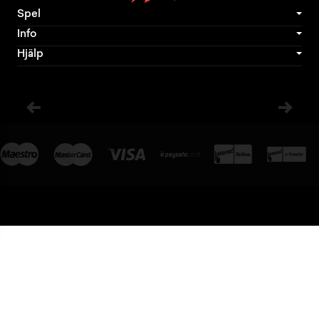
Spel
Info
Hjälp