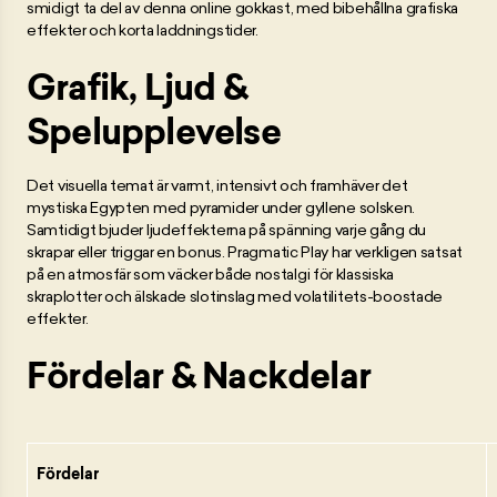
smidigt ta del av denna online gokkast, med bibehållna grafiska
effekter och korta laddningstider.
Grafik, Ljud &
Spelupplevelse
Det visuella temat är varmt, intensivt och framhäver det
mystiska Egypten med pyramider under gyllene solsken.
Samtidigt bjuder ljudeffekterna på spänning varje gång du
skrapar eller triggar en bonus. Pragmatic Play har verkligen satsat
på en atmosfär som väcker både nostalgi för klassiska
skraplotter och älskade slotinslag med volatilitets-boostade
effekter.
Fördelar & Nackdelar
Fördelar