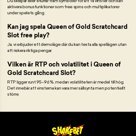
Du skrapar eller snurrar fram symboler för att få vinster och kan
aktivera bonusfunktioner som free spins och multiplikatorer
under spelets gång.
Kan jag spela Queen of Gold Scratchcard
Slot free play?
Ja, vi erbjuder ett demoläge där du kan testa alla spellägen utan
att riskera riktiga pengar.
Vilken är RTP och volatilitet i Queen of
Gold Scratchcard Slot?
RTP ligger runt 95–96 %, medan volatiliteten är medel till hög.
Det innebär att vinsterna kan vara mer sällsynta men potentiellt
större.