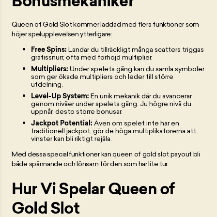
Bonusmekaniker
Queen of Gold Slot kommer laddad med flera funktioner som
höjer spelupplevelsen ytterligare:
Free Spins:
Landar du tillräckligt många scatters triggas
gratissnurr, ofta med förhöjd multiplier.
Multipliers:
Under spelets gång kan du samla symboler
som ger ökade multipliers och leder till större
utdelning.
Level-Up System:
En unik mekanik där du avancerar
genom nivåer under spelets gång. Ju högre nivå du
uppnår, desto större bonusar.
Jackpot Potential:
Även om spelet inte har en
traditionell jackpot, gör de höga multiplikatorerna att
vinster kan bli riktigt rejäla.
Med dessa specialfunktioner kan queen of gold slot payout bli
både spännande och lönsam för den som har lite tur.
Hur Vi Spelar Queen of
Gold Slot