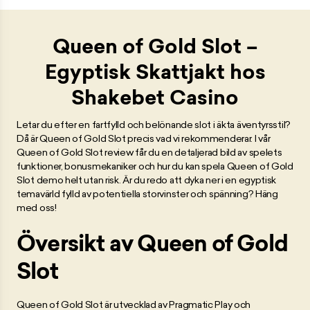
Queen of Gold Slot –
Egyptisk Skattjakt hos
Shakebet Casino
Letar du efter en fartfylld och belönande slot i äkta äventyrsstil?
Då är Queen of Gold Slot precis vad vi rekommenderar. I vår
Queen of Gold Slot review får du en detaljerad bild av spelets
funktioner, bonusmekaniker och hur du kan spela Queen of Gold
Slot demo helt utan risk. Är du redo att dyka ner i en egyptisk
temavärld fylld av potentiella storvinster och spänning? Häng
med oss!
Översikt av Queen of Gold
Slot
Queen of Gold Slot är utvecklad av Pragmatic Play och