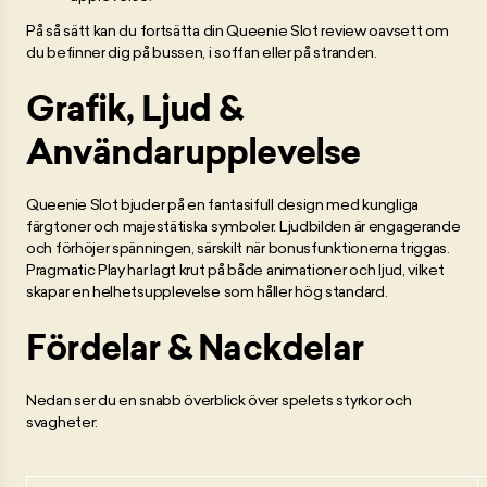
På så sätt kan du fortsätta din Queenie Slot review oavsett om
du befinner dig på bussen, i soffan eller på stranden.
Grafik, Ljud &
Användarupplevelse
Queenie Slot bjuder på en fantasifull design med kungliga
färgtoner och majestätiska symboler. Ljudbilden är engagerande
och förhöjer spänningen, särskilt när bonusfunktionerna triggas.
Pragmatic Play har lagt krut på både animationer och ljud, vilket
skapar en helhetsupplevelse som håller hög standard.
Fördelar & Nackdelar
Nedan ser du en snabb överblick över spelets styrkor och
svagheter: