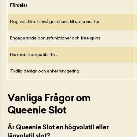
Fördelar
Hög volatilitetsnivå ger chans till stora vinster
Engagerande bonusfunktioner och free spins
Bra mobilkompatibilitet
Tydlig design och enkel navigering
Vanliga Frågor om
Queenie Slot
Är Queenie Slot en högvolatil eller
lågvolatil slot?