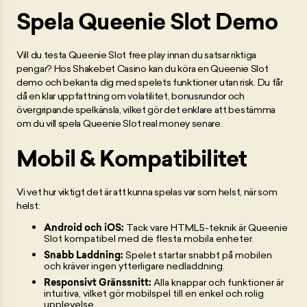
Spela Queenie Slot Demo
Vill du testa Queenie Slot free play innan du satsar riktiga
pengar? Hos Shakebet Casino kan du köra en Queenie Slot
demo och bekanta dig med spelets funktioner utan risk. Du får
då en klar uppfattning om volatilitet, bonusrundor och
övergripande spelkänsla, vilket gör det enklare att bestämma
om du vill spela Queenie Slot real money senare.
Mobil & Kompatibilitet
Vi vet hur viktigt det är att kunna spelas var som helst, när som
helst:
Android och iOS:
Tack vare HTML5-teknik är Queenie
Slot kompatibel med de flesta mobila enheter.
Snabb Laddning:
Spelet startar snabbt på mobilen
och kräver ingen ytterligare nedladdning.
Responsivt Gränssnitt:
Alla knappar och funktioner är
intuitiva, vilket gör mobilspel till en enkel och rolig
upplevelse.