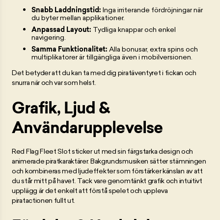
Snabb Laddningstid:
Inga irriterande fördröjningar när
du byter mellan applikationer.
Anpassad Layout:
Tydliga knappar och enkel
navigering.
Samma Funktionalitet:
Alla bonusar, extra spins och
multiplikatorer är tillgängliga även i mobilversionen.
Det betyder att du kan ta med dig piratäventyret i fickan och
snurra när och var som helst.
Grafik, Ljud &
Användarupplevelse
Red Flag Fleet Slot sticker ut med sin färgstarka design och
animerade piratkaraktärer. Bakgrundsmusiken sätter stämningen
och kombineras med ljudeffekter som förstärker känslan av att
du står mitt på havet. Tack vare genomtänkt grafik och intuitivt
upplägg är det enkelt att förstå spelet och uppleva
piratactionen fullt ut.