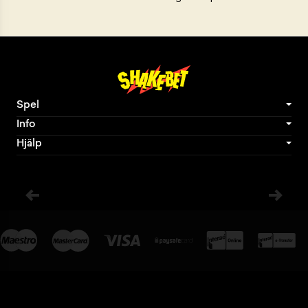
Spel
Info
Hjälp