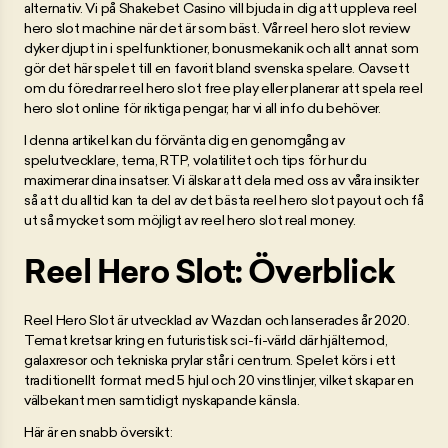
alternativ. Vi på Shakebet Casino vill bjuda in dig att uppleva reel
hero slot machine när det är som bäst. Vår reel hero slot review
dyker djupt in i spelfunktioner, bonusmekanik och allt annat som
gör det här spelet till en favorit bland svenska spelare. Oavsett
om du föredrar reel hero slot free play eller planerar att spela reel
hero slot online för riktiga pengar, har vi all info du behöver.
I denna artikel kan du förvänta dig en genomgång av
spelutvecklare, tema, RTP, volatilitet och tips för hur du
maximerar dina insatser. Vi älskar att dela med oss av våra insikter
så att du alltid kan ta del av det bästa reel hero slot payout och få
ut så mycket som möjligt av reel hero slot real money.
Reel Hero Slot: Överblick
Reel Hero Slot är utvecklad av Wazdan och lanserades år 2020.
Temat kretsar kring en futuristisk sci-fi-värld där hjältemod,
galaxresor och tekniska prylar står i centrum. Spelet körs i ett
traditionellt format med 5 hjul och 20 vinstlinjer, vilket skapar en
välbekant men samtidigt nyskapande känsla.
Här är en snabb översikt: