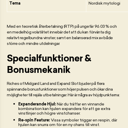
Tema
Nordisk mytologi
Med en teoretisk återbetalning (RTP) på ungefär 96.03 % och
en medelhög volatilitet innebär det att du kan förvänta dig
relativt regelbundna vinster, samt en balanserad mix av både
större och mindre utdelningar.
Specialfunktioner &
Bonusmekanik
Riches of Midgard Land and Expand Slot bjuder på flera
spännande bonusfunktioner som höjer pulsen och ökar dina
möjligheter till rejäla utbetalningar. Här är några av höjdpunkterna:
Expanderande Hjul:
När du träffar en vinnande
kombination kan hjulen expandera för att ge extra
vinstlinjer och högre vinstchanser.
Re-spin Feature:
Vissa symboler triggar en respin, där
hjulen kan snurra om för en ny chans till vinst.