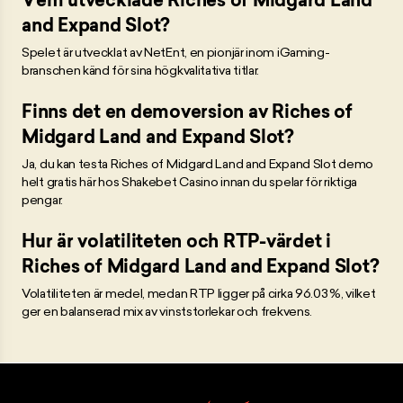
and Expand Slot?
Spelet är utvecklat av NetEnt, en pionjär inom iGaming-
branschen känd för sina högkvalitativa titlar.
Finns det en demoversion av Riches of
Midgard Land and Expand Slot?
Ja, du kan testa Riches of Midgard Land and Expand Slot demo
helt gratis här hos Shakebet Casino innan du spelar för riktiga
pengar.
Hur är volatiliteten och RTP-värdet i
Riches of Midgard Land and Expand Slot?
Volatiliteten är medel, medan RTP ligger på cirka 96.03 %, vilket
ger en balanserad mix av vinststorlekar och frekvens.