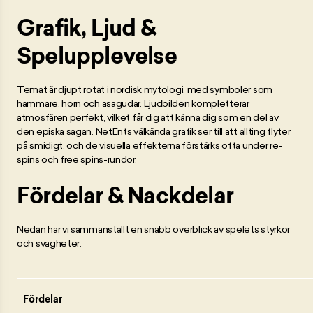
Grafik, Ljud &
Spelupplevelse
Temat är djupt rotat i nordisk mytologi, med symboler som
hammare, horn och asagudar. Ljudbilden kompletterar
atmosfären perfekt, vilket får dig att känna dig som en del av
den episka sagan. NetEnts välkända grafik ser till att allting flyter
på smidigt, och de visuella effekterna förstärks ofta under re-
spins och free spins-rundor.
Fördelar & Nackdelar
Nedan har vi sammanställt en snabb överblick av spelets styrkor
och svagheter:
Fördelar