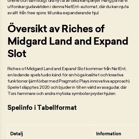
online och samtidigt dra nytta av olika kampanjer. Häng på när vi
utforskar gudavärlden i denna NetEnt-automat, där du kan njuta
av allt från free spins till unika expanderande hjul.
Översikt av Riches of
Midgard Land and Expand
Slot
Riches of Midgard Land and Expand Slot kommer från NetEnt,
en ledande spelstudio känd för sin höga kvalitet och kreativa
funktioner (jämförbar med Pragmatic Plays innovativa approach).
Spelet släpptes 2020 och bjuder in till en värld av asagudar, där
Tors hammare och andra mytiska symboler pryder hjulen.
Spelinfo i Tabellformat
Detalj
Information