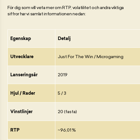
För dig som vill veta mer om RTP, volatilitet och andra viktiga
siffror har vi samlat informationen nedan:
Egenskap
Detalj
Utvecklare
Just For The Win / Microgaming
Lanseringsår
2019
Hjul / Rader
5 / 3
Vinstlinjer
20 (fasta)
RTP
~96,01 %