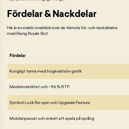
Fördelar & Nackdelar
Här är en snabb överblick över de främsta för- och nackdelarna
med Rising Royals Slot:
Fördelar
Kungligt tema med högkvalitativ grafik
Medelvolatilitet och ~96 % RTP
Symbol Lock Re-spin och Upgrade Feature
Mobilanpassat och enkelt att spela på språng