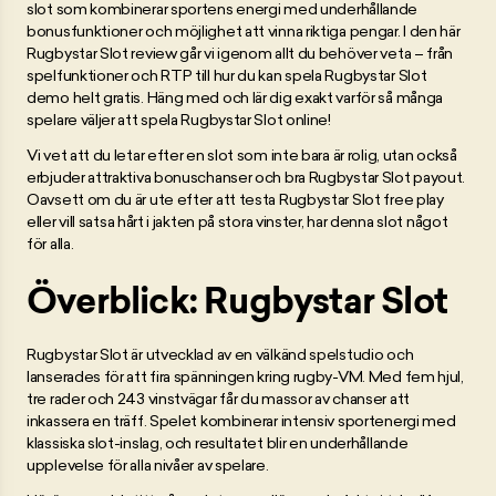
slot som kombinerar sportens energi med underhållande
bonusfunktioner och möjlighet att vinna riktiga pengar. I den här
Rugbystar Slot review går vi igenom allt du behöver veta – från
spelfunktioner och RTP till hur du kan spela Rugbystar Slot
demo helt gratis. Häng med och lär dig exakt varför så många
spelare väljer att spela Rugbystar Slot online!
Vi vet att du letar efter en slot som inte bara är rolig, utan också
erbjuder attraktiva bonuschanser och bra Rugbystar Slot payout.
Oavsett om du är ute efter att testa Rugbystar Slot free play
eller vill satsa hårt i jakten på stora vinster, har denna slot något
för alla.
Överblick: Rugbystar Slot
Rugbystar Slot är utvecklad av en välkänd spelstudio och
lanserades för att fira spänningen kring rugby-VM. Med fem hjul,
tre rader och 243 vinstvägar får du massor av chanser att
inkassera en träff. Spelet kombinerar intensiv sportenergi med
klassiska slot-inslag, och resultatet blir en underhållande
upplevelse för alla nivåer av spelare.