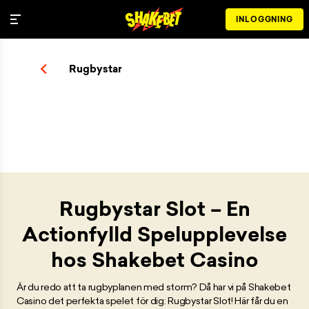
INLOGGNING
Rugbystar
Rugbystar Slot – En
Actionfylld Spelupplevelse
hos Shakebet Casino
Är du redo att ta rugbyplanen med storm? Då har vi på Shakebet
Casino det perfekta spelet för dig: Rugbystar Slot! Här får du en