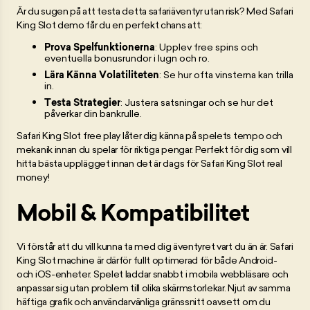
Är du sugen på att testa detta safariäventyr utan risk? Med Safari
King Slot demo får du en perfekt chans att:
Prova Spelfunktionerna
: Upplev free spins och
eventuella bonusrundor i lugn och ro.
Lära Känna Volatiliteten
: Se hur ofta vinsterna kan trilla
in.
Testa Strategier
: Justera satsningar och se hur det
påverkar din bankrulle.
Safari King Slot free play låter dig känna på spelets tempo och
mekanik innan du spelar för riktiga pengar. Perfekt för dig som vill
hitta bästa upplägget innan det är dags för Safari King Slot real
money!
Mobil & Kompatibilitet
Vi förstår att du vill kunna ta med dig äventyret vart du än är. Safari
King Slot machine är därför fullt optimerad för både Android-
och iOS-enheter. Spelet laddar snabbt i mobila webbläsare och
anpassar sig utan problem till olika skärmstorlekar. Njut av samma
häftiga grafik och användarvänliga gränssnitt oavsett om du