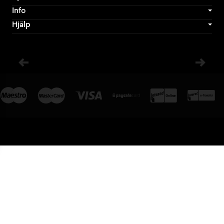
Info
Hjälp