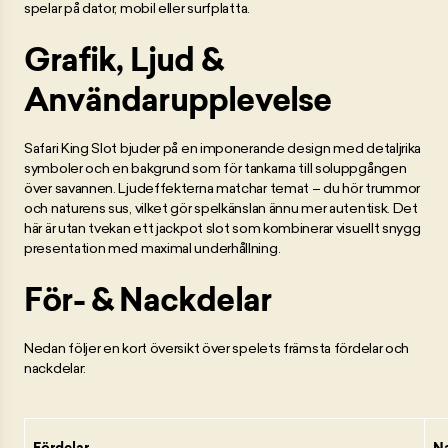
spelar på dator, mobil eller surfplatta.
Grafik, Ljud &
Användarupplevelse
Safari King Slot bjuder på en imponerande design med detaljrika
symboler och en bakgrund som för tankarna till soluppgången
över savannen. Ljudeffekterna matchar temat – du hör trummor
och naturens sus, vilket gör spelkänslan ännu mer autentisk. Det
här är utan tvekan ett jackpot slot som kombinerar visuellt snygg
presentation med maximal underhållning.
För- & Nackdelar
Nedan följer en kort översikt över spelets främsta fördelar och
nackdelar:
Fördelar
N