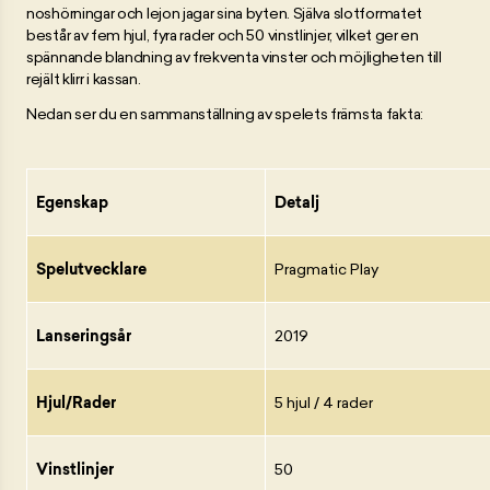
noshörningar och lejon jagar sina byten. Själva slotformatet
består av fem hjul, fyra rader och 50 vinstlinjer, vilket ger en
spännande blandning av frekventa vinster och möjligheten till
rejält klirr i kassan.
Nedan ser du en sammanställning av spelets främsta fakta:
Egenskap
Detalj
Spelutvecklare
Pragmatic Play
Lanseringsår
2019
Hjul/Rader
5 hjul / 4 rader
Vinstlinjer
50