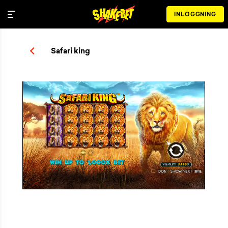
INLOGGNING
Safari king