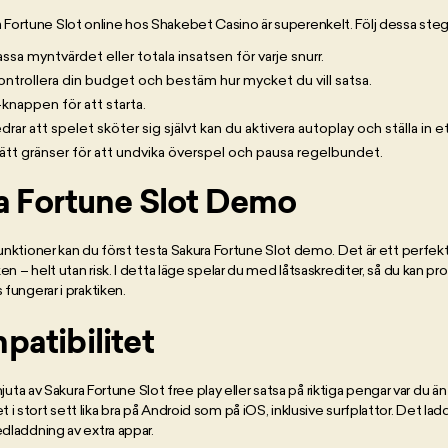
ortune Slot online hos Shakebet Casino är superenkelt. Följ dessa steg
sa myntvärdet eller totala insatsen för varje snurr.
ntrollera din budget och bestäm hur mycket du vill satsa.
-knappen för att starta.
ar att spelet sköter sig självt kan du aktivera autoplay och ställa in ett 
ätt gränser för att undvika överspel och pausa regelbundet.
a Fortune Slot Demo
unktioner kan du först testa Sakura Fortune Slot demo. Det är ett perfekt 
n – helt utan risk. I detta läge spelar du med låtsaskrediter, så du kan pr
 fungerar i praktiken.
patibilitet
 njuta av Sakura Fortune Slot free play eller satsa på riktiga pengar var du ä
 stort sett lika bra på Android som på iOS, inklusive surfplattor. Det ladda
edladdning av extra appar.