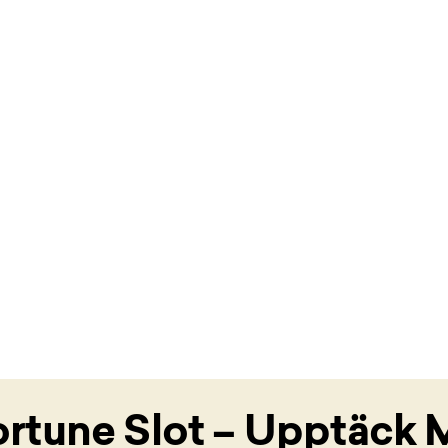
ortune Slot – Upptäck 