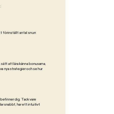
:
förinställt antal snurr.
sätt att lära känna bonusarna,
ova nya strategier och se hur
n befinner dig. Tack vare
r snabbt, har ett intuitivt