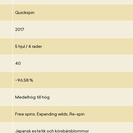
Quickspin
2017
5 hjul / 4 rader
40
~96,58 %
Medelhög till hög
Free spins, Expanding wilds, Re-spin
Japansk estetik och körsbärsblommor