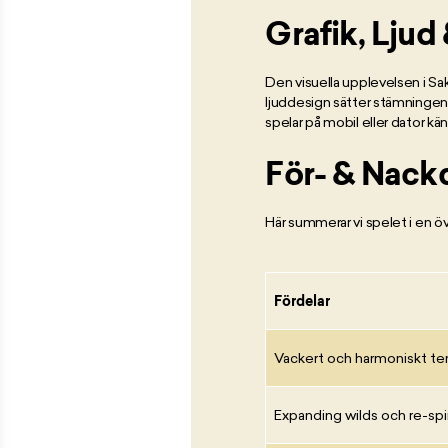
Grafik, Lju
Den visuella upplevelsen i Sa
ljuddesign sätter stämningen.
spelar på mobil eller dator kä
För- & Nack
Här summerar vi spelet i en öv
Fördelar
Vackert och harmoniskt t
Expanding wilds och re-spi