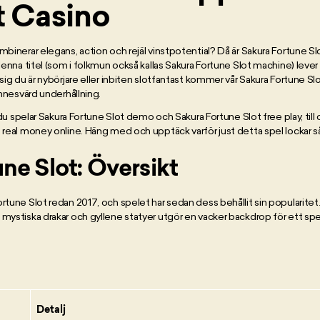
 Casino
binerar elegans, action och rejäl vinstpotential? Då är Sakura Fortune Slo
denna titel (som i folkmun också kallas Sakura Fortune Slot machine) lever u
sig du är nybörjare eller inbiten slotfantast kommer vår Sakura Fortune Slo
innesvärd underhållning.
 du spelar Sakura Fortune Slot demo och Sakura Fortune Slot free play, till o
 real money online. Häng med och upptäck varför just detta spel lockar 
ne Slot: Översikt
tune Slot redan 2017, och spelet har sedan dess behållit sin popularitet. 
mystiska drakar och gyllene statyer utgör en vacker backdrop för ett spe
Detalj