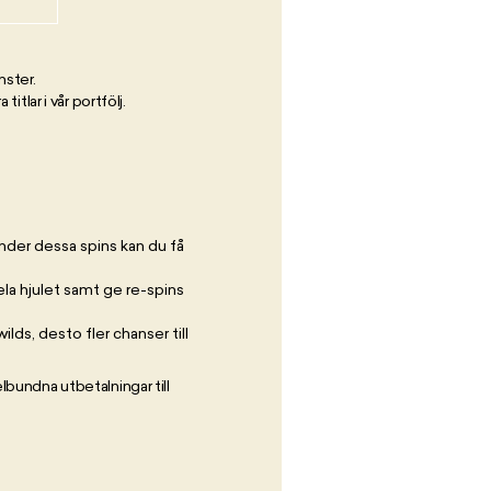
nster.
tlar i vår portfölj.
Under dessa spins kan du få
a hjulet samt ge re-spins
ilds, desto fler chanser till
bundna utbetalningar till