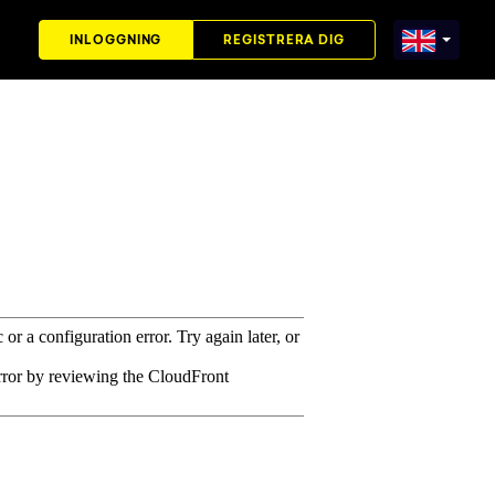
INLOGGNING
REGISTRERA DIG