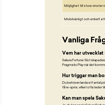
Möjlighet till stora vinster
Mobilvänligt och enkelt at
Vanliga Frå
Vem har utvecklat 
Sakura Fortune Slot skapades 
Pragmatic Play när det komme
Hur triggar man b
Du behöver landa ett antal pr
få re-spins, vilket ofta leder ti
Kan man spela Saku
Ja, du kan spela Sakura Fortu