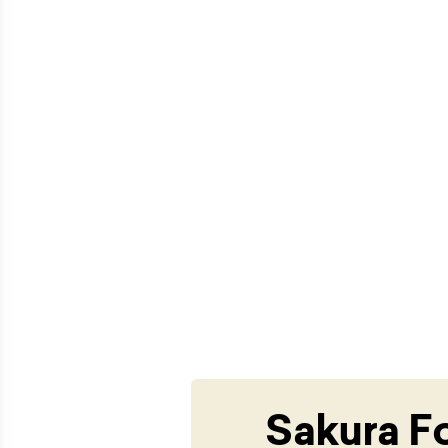
Sakura F