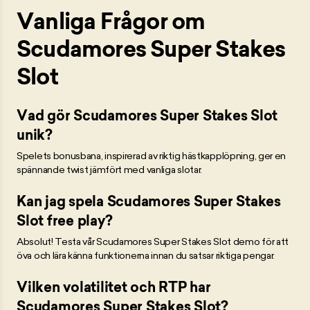
Vanliga Frågor om
Scudamores Super Stakes
Slot
Vad gör Scudamores Super Stakes Slot
unik?
Spelets bonusbana, inspirerad av riktig hästkapplöpning, ger en
spännande twist jämfört med vanliga slotar.
Kan jag spela Scudamores Super Stakes
Slot free play?
Absolut! Testa vår Scudamores Super Stakes Slot demo för att
öva och lära känna funktionerna innan du satsar riktiga pengar.
Vilken volatilitet och RTP har
Scudamores Super Stakes Slot?