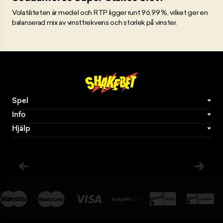
Volatiliteten är medel och RTP ligger runt 96,99 %, vilket ger en
balanserad mix av vinstfrekvens och storlek på vinster.
Spel
Info
Hjälp