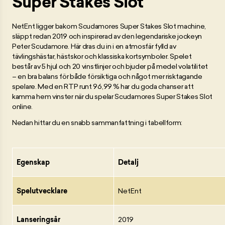
Super Stakes Slot
NetEnt ligger bakom Scudamores Super Stakes Slot machine,
släppt redan 2019 och inspirerad av den legendariske jockeyn
Peter Scudamore. Här dras du in i en atmosfär fylld av
tävlingshästar, hästskor och klassiska kortsymboler. Spelet
består av 5 hjul och 20 vinstlinjer och bjuder på medel volatilitet
– en bra balans för både försiktiga och något mer risktagande
spelare. Med en RTP runt 96,99 % har du goda chanser att
kamma hem vinster när du spelar Scudamores Super Stakes Slot
online.
Nedan hittar du en snabb sammanfattning i tabellform:
Egenskap
Detalj
Spelutvecklare
NetEnt
Lanseringsår
2019