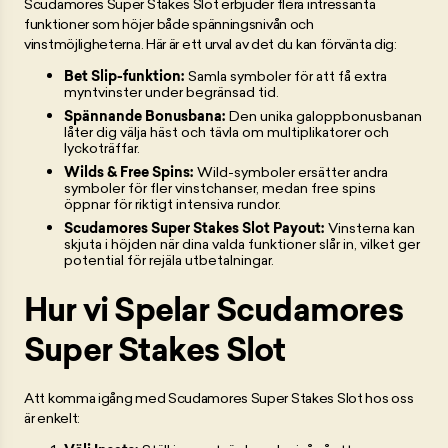
Scudamores Super Stakes Slot erbjuder flera intressanta
funktioner som höjer både spänningsnivån och
vinstmöjligheterna. Här är ett urval av det du kan förvänta dig:
Bet Slip-funktion:
Samla symboler för att få extra
myntvinster under begränsad tid.
Spännande Bonusbana:
Den unika galoppbonusbanan
låter dig välja häst och tävla om multiplikatorer och
lyckoträffar.
Wilds & Free Spins:
Wild-symboler ersätter andra
symboler för fler vinstchanser, medan free spins
öppnar för riktigt intensiva rundor.
Scudamores Super Stakes Slot Payout:
Vinsterna kan
skjuta i höjden när dina valda funktioner slår in, vilket ger
potential för rejäla utbetalningar.
Hur vi Spelar Scudamores
Super Stakes Slot
Att komma igång med Scudamores Super Stakes Slot hos oss
är enkelt: