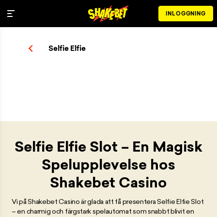
INLOGGNING
Selfie Elfie
Selfie Elfie Slot – En Magisk
Spelupplevelse hos
Shakebet Casino
Vi på Shakebet Casino är glada att få presentera Selfie Elfie Slot
– en charmig och färgstark spelautomat som snabbt blivit en