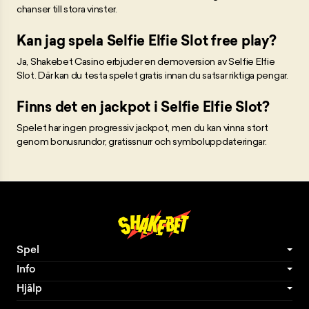
chanser till stora vinster.
Kan jag spela Selfie Elfie Slot free play?
Ja, Shakebet Casino erbjuder en demoversion av Selfie Elfie
Slot. Där kan du testa spelet gratis innan du satsar riktiga pengar.
Finns det en jackpot i Selfie Elfie Slot?
Spelet har ingen progressiv jackpot, men du kan vinna stort
genom bonusrundor, gratissnurr och symboluppdateringar.
Spel
Info
Hjälp