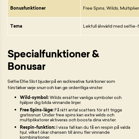
Bonusfunktioner
Free Spins, Wilds, Multiplie
Tema
Lekfull älvvärld med selfie-
Specialfunktioner &
Bonusar
Selfie Elfie Slot bjuder på en rad kreativa funktioner som
förstärker varje snurr och kan ge ordentliga vinster:
Wild-symbol:
Wilds ersätter vanliga symboler och
hjälper dig bilda vinnande linjer.
Free Spins-läge:
Få rätt antal scatters för att trigga
gratissnurr. Under free spins kan extra wilds och
multiplikatorer aktiveras och boosta dina vinster.
Respin-funktion:
I vissa fall kan du få en respin på valda
hjul, vilket ökar chansen till ännu fler vinnande
kombinationer.