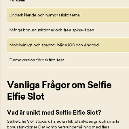
Underhållande och humoristiskt tema
Många bonusfunktioner och free spins-lägen
Mobilvänligt och snabbt i både iOS och Android
Demoversion för riskfritt test
Vanliga Frågor om Selfie
Elfie Slot
Vad är unikt med Selfie Elfie Slot?
Selfie Elfie Slot sticker ut med sin lekfulla älvdesign och smarta
bonusfunktioner. Det kombinerar underhållning med flera