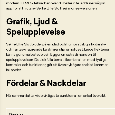
modern HTML5-teknik behöver du heller inte ladda ner någon
app för att njuta av Selfie Elfie Slot real money-versionen.
Grafik, Ljud &
Spelupplevelse
Selfie Elfie Slot bjuder på en glad och humoristisk grafik där älv-
och fantasyinspirerade karaktärer stjäl rampljuset. Ljudeffekterna
känns genomarbetade och lägger en extra dimension till
spelupplevelsen. Det lekfulla temat, i kombination med tydliga
kontroller och funktioner, gör att även nybörjare snabbt kommer
in i spelet.
Fördelar & Nackdelar
Här sammanfattar vi de viktigaste punkterna i en enkel översikt:
Fördelar