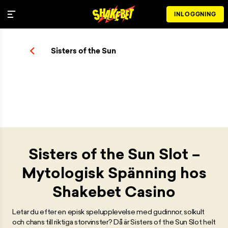
INLOGGNING
Sisters of the Sun
Sisters of the Sun Slot –
Mytologisk Spänning hos
Shakebet Casino
Letar du efter en episk spelupplevelse med gudinnor, solkult
och chans till riktiga storvinster? Då är Sisters of the Sun Slot helt