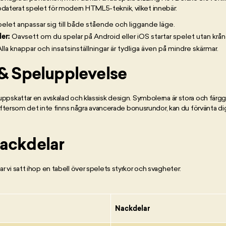
pdaterat spelet för modern HTML5-teknik, vilket innebär:
elet anpassar sig till både stående och liggande läge.
er:
Oavsett om du spelar på Android eller iOS startar spelet utan krån
lla knappar och insatsinställningar är tydliga även på mindre skärmar.
 & Spelupplevelse
 uppskattar en avskalad och klassisk design. Symbolerna är stora och färggl
al. Eftersom det inte finns några avancerade bonusrundor, kan du förvänta 
Nackdelar
ar vi satt ihop en tabell över spelets styrkor och svagheter:
Nackdelar