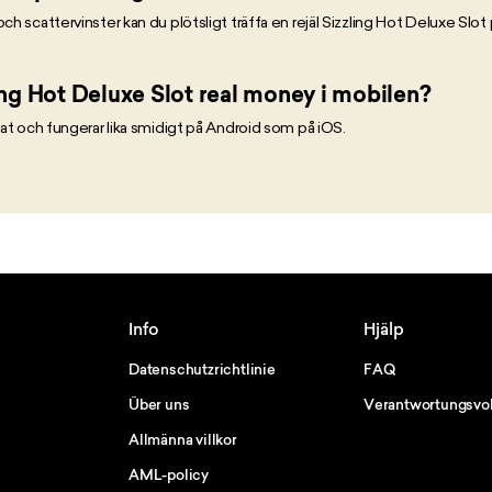
ch scattervinster kan du plötsligt träffa en rejäl Sizzling Hot Deluxe Slot 
ing Hot Deluxe Slot real money i mobilen?
sat och fungerar lika smidigt på Android som på iOS.
Info
Hjälp
Datenschutzrichtlinie
FAQ
Über uns
Verantwortungsvol
Allmänna villkor
AML-policy