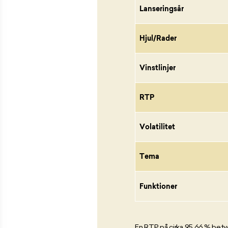
Lanseringsår
Hjul/Rader
Vinstlinjer
RTP
Volatilitet
Tema
Funktioner
En RTP på cirka 95,66 % betyd