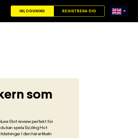
INLOGGNING
REGISTRERA DIG
ikern som
luxe Slot review perfekt för
r du kan spela Sizzling Hot
elningar. I den här artikeln