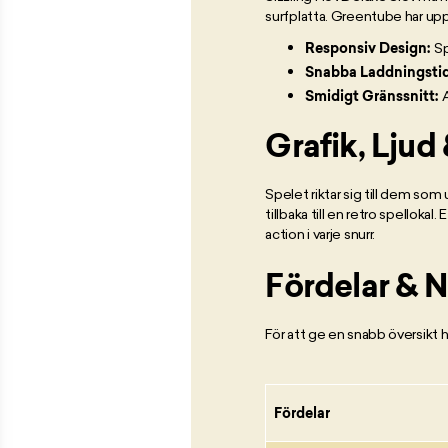
surfplatta. Greentube har up
Responsiv Design:
Sp
Snabba Laddningstid
Smidigt Gränssnitt:
A
Grafik, Ljud
Spelet riktar sig till dem som
tillbaka till en retro spellok
action i varje snurr.
Fördelar & 
För att ge en snabb översikt h
Fördelar