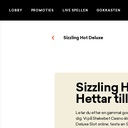
LOBBY
PROMOTIES
LIVE SPELLEN
GOKKASTEN
Sizzling Hot Deluxe
Sizzling 
Hettar ti
Letar du efter en gammal godi
dig. Vi på Shakebet Casino äls
Deluxe Slot online, testa en S