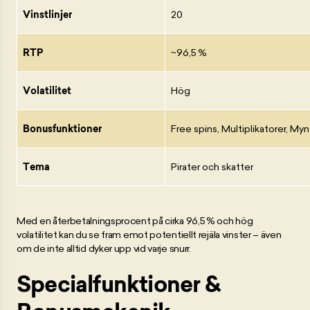
Vinstlinjer
20
RTP
~96,5 %
Volatilitet
Hög
Bonusfunktioner
Free spins, Multiplikatorer, My
Tema
Pirater och skatter
Med en återbetalningsprocent på cirka 96,5 % och hög
volatilitet kan du se fram emot potentiellt rejäla vinster – även
om de inte alltid dyker upp vid varje snurr.
Specialfunktioner &