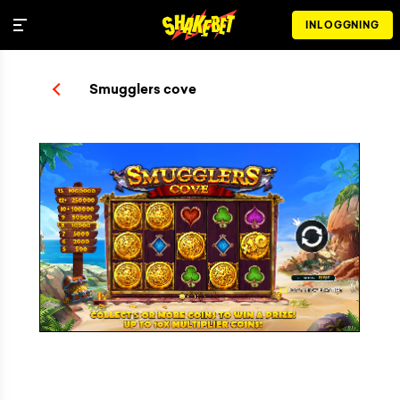
INLOGGNING
Smugglers cove