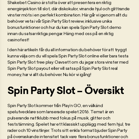
Shakebet Casino är stolta över att presentera en riktig
energiinjektion till slot, där diskokulor, vinande hjul och glittrande
vinster möts i en perfekt kombination. Här går vi igenom allt du
behöver veta i vår Spin Party Slot review, inklusive unika
bonusfunktioner och hur du kan spela Spin Party Slot demo
innan du satsar riktiga pengar. Häng med oss på en riktig
casinofest!
I den här artikeln får du all information du behöver för att tryggt
kunna välja om du vill spela Spin Party Slot online eller bara testa
Spin Party Slot free play. Oavsett om du jagar stora vinster med
Spin Party Slot payout eller vill satsa på Spin Party Slot real
money, har vi allt du behöver. Nu kör vi igång!
Spin Party Slot – Översikt
Spin Party Slot kommer från Play’n GO, en välkänd
spelutvecklare som lanserade spelet 2016. Temat är en
pulserande nattklubb med fokus på musik, glitter och
feststämning. Spelet har ett klassiskt upplägg med fem hjul, tre
rader och 10 vinstlinjer. Trots sitt enkla format bjuder Spin Party
på överraskande intensitet tack vare flera bonusfunktioner och