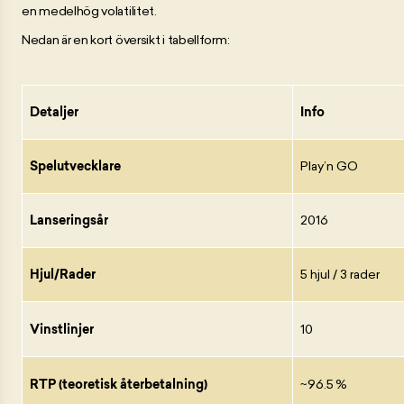
en medelhög volatilitet.
Nedan är en kort översikt i tabellform:
Detaljer
Info
Spelutvecklare
Play’n GO
Lanseringsår
2016
Hjul/Rader
5 hjul / 3 rader
Vinstlinjer
10
RTP (teoretisk återbetalning)
~96.5 %