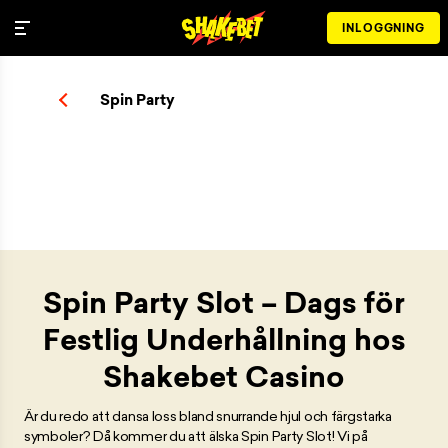
INLOGGNING
Spin Party
Spin Party Slot – Dags för
Festlig Underhållning hos
Shakebet Casino
Är du redo att dansa loss bland snurrande hjul och färgstarka
symboler? Då kommer du att älska Spin Party Slot! Vi på