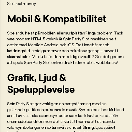
Slot real money.
Mobil & Kompatibilitet
Spelar du helst på mobilen eller surfplattan? Inga problem! Tack
vare modern HTML5-teknik är Spin Party Slot maskinen helt
optimerad för både Android och iOS. Det innebär snabb
laddningstid, smidiga menyer och enkel navigering – oavsett
skärmstorlek. Vill du ta festen med dig överallt? Gör det genom
att spela Spin Party Slot online direkt i din mobila webbläsare!
Grafik, Ljud &
Spelupplevelse
Spin Party Slot ger verkligen en partystämning med sin
glittrande grafik och pulserande musik. Symbolerna består bland
annat av klassiska casinosymboler som kortdräkter, kända från
enarmade banditer, men det är värt att nämna att dansande
wild-symboler ger en extra nivå av underhållning. Ljudspåret