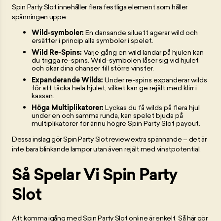
Spin Party Slot innehåller flera festliga element som håller
spänningen uppe:
Wild-symboler:
En dansande siluett agerar wild och
ersätter i princip alla symboler i spelet.
Wild Re-Spins:
Varje gång en wild landar på hjulen kan
du trigga re-spins. Wild-symbolen låser sig vid hjulet
och ökar dina chanser till större vinster.
Expanderande Wilds:
Under re-spins expanderar wilds
för att täcka hela hjulet, vilket kan ge rejält med klirr i
kassan.
Höga Multiplikatorer:
Lyckas du få wilds på flera hjul
under en och samma runda, kan spelet bjuda på
multiplikatorer för ännu högre Spin Party Slot payout.
Dessa inslag gör Spin Party Slot review extra spännande – det är
inte bara blinkande lampor utan även rejält med vinstpotential.
Så Spelar Vi Spin Party
Slot
Att komma igång med Spin Party Slot online är enkelt. Så här gör