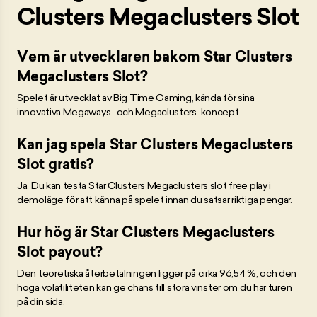
Clusters Megaclusters Slot
Vem är utvecklaren bakom Star Clusters
Megaclusters Slot?
Spelet är utvecklat av Big Time Gaming, kända för sina
innovativa Megaways- och Megaclusters-koncept.
Kan jag spela Star Clusters Megaclusters
Slot gratis?
Ja. Du kan testa Star Clusters Megaclusters slot free play i
demoläge för att känna på spelet innan du satsar riktiga pengar.
Hur hög är Star Clusters Megaclusters
Slot payout?
Den teoretiska återbetalningen ligger på cirka 96,54 %, och den
höga volatiliteten kan ge chans till stora vinster om du har turen
på din sida.