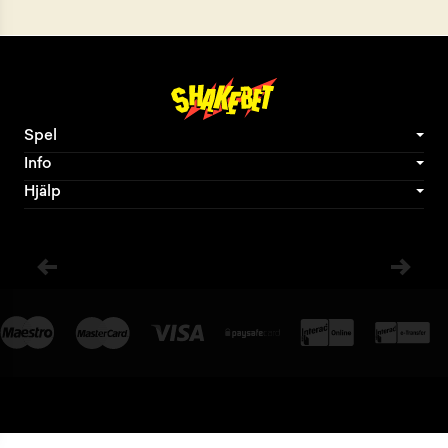
Spel
Info
Hjälp