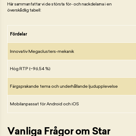
Här sammanfattar vi de största för- och nackdelarna i en
överskådlig tabell:
Fördelar
Innovativ Megaclusters-mekanik
Hög RTP (~96,54 %)
Färgsprakande tema och underhållande ljudupplevelse
Mobilanpassat för Android och iOS
Vanliga Frågor om Star