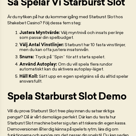
Så Spelar Vi Starburst Slot
Är du nyfiken på hur du kommer igång med Starburst Slot hos
Shakebet Casino? Följ dessa fem steg:
Justera Myntvärde:
Välj myntnivå och insats per linje
som passar din spelbudget.
Välj Antal Vinstlinjer:
Starburst har 10 fasta vinstlinjer,
men du kan ofta justera insatsnivån.
Snurra:
Tryck på ”Spin” för att starta spelet.
Använd Autoplay:
Om du vill spela flera rundor
automatiskt kan du aktivera autoplay-läget.
Håll Koll:
Sätt upp en egen spelgräns så du alltid spelar
ansvarsfullt.
Spela Starburst Slot Demo
Vill du prova Starburst Slot free play innan du satsar riktiga
pengar? Då är vårt demoläge perfekt. Där kan du testa hur
Starburst Slot machine beter sig utan att riskera din egen kassa.
Demoversionen låter dig känna på spelets rytm, lära dig om
funktionerna och avgöra om det passar din spelstil. Du kan sedan