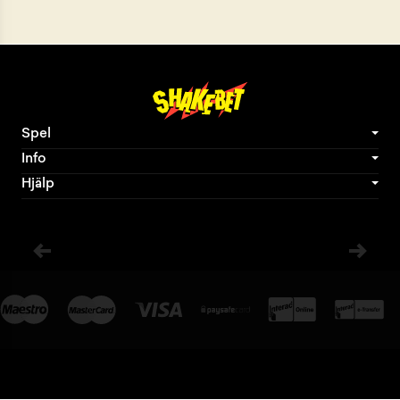
Spel
Info
Hjälp