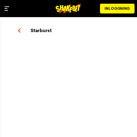
INLOGGNING
Starburst