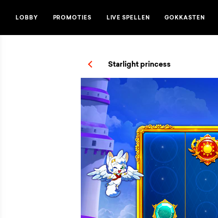
LOBBY
PROMOTIES
LIVE SPELLEN
GOKKASTEN
Starlight princess