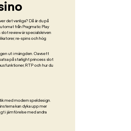
sino
ver det vanliga? Då är du på
 automat från Pragmatic Play
 slot review är specialskriven
likatorer, re-spins och hög
ligen ut i mängden. Oavsett
satsa på starlight princess slot
onusfunktioner, RTP och hur du
tetik med modern speldesign.
t vinsterna kan dyka upp mer
aftigt i jämförelse med andra