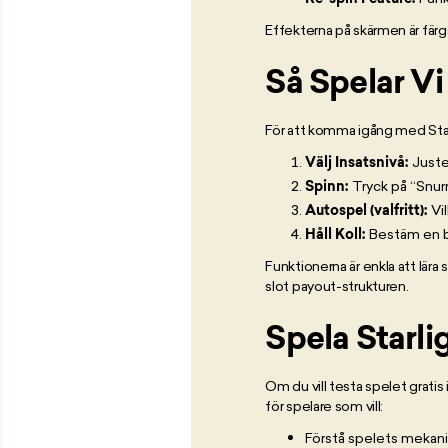
Effekterna på skärmen är färgs
Så Spelar Vi
För att komma igång med Star
Välj Insatsnivå:
Juster
Spinn:
Tryck på “Snurr
Autospel (valfritt):
Vil
Håll Koll:
Bestäm en bud
Funktionerna är enkla att lära 
slot payout-strukturen.
Spela Starli
Om du vill testa spelet gratis 
för spelare som vill:
Förstå spelets mekan