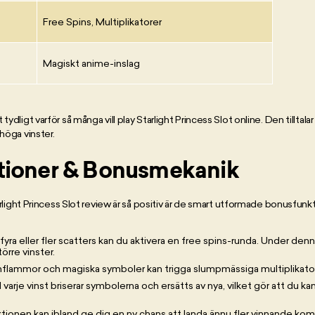
Free Spins, Multiplikatorer
Magiskt anime-inslag
ydligt varför så många vill play Starlight Princess Slot online. Den tilltalar
höga vinster.
tioner & Bonusmekanik
tarlight Princess Slot review är så positiv är de smart utformade bonusfu
fyra eller fler scatters kan du aktivera en free spins-runda. Under den
törre vinster.
nflammor och magiska symboler kan trigga slumpmässiga multiplikatorer
 varje vinst briserar symbolerna och ersätts av nya, vilket gör att du ka
tionen kan ibland ge dig en ny chans att landa ännu fler vinnande kom