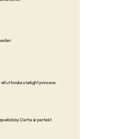
nedan:
.
vill utforska starlight princess
r spellobby. Detta är perfekt