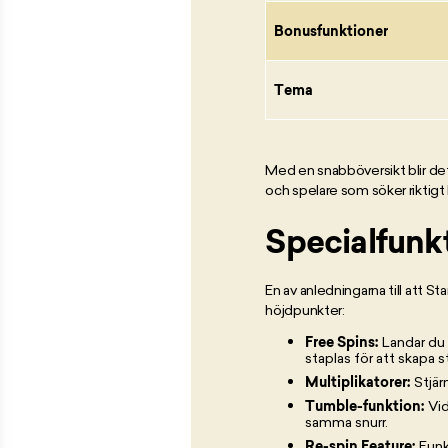
Bonusfunktioner
Tema
Med en snabböversikt blir det t
och spelare som söker riktigt 
Specialfunk
En av anledningarna till att S
höjdpunkter:
Free Spins:
Landar du 
staplas för att skapa s
Multiplikatorer:
Stjär
Tumble-funktion:
Vid
samma snurr.
Re-spin Feature:
Funk