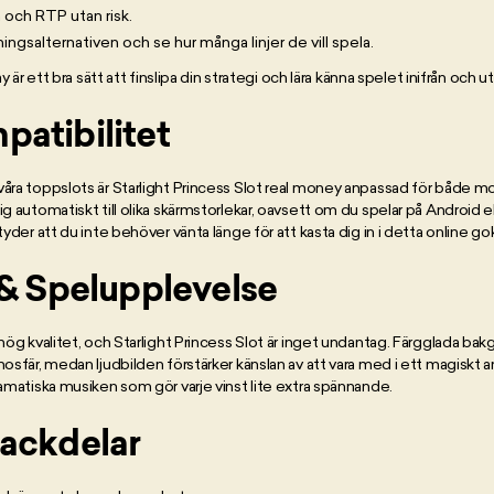
n och RTP utan risk.
ngsalternativen och se hur många linjer de vill spela.
y är ett bra sätt att finslipa din strategi och lära känna spelet inifrån och ut
patibilitet
åra toppslots är Starlight Princess Slot real money anpassad för både mo
g automatiskt till olika skärmstorlekar, oavsett om du spelar på Android 
tyder att du inte behöver vänta länge för att kasta dig in i detta online go
 & Spelupplevelse
hög kvalitet, och Starlight Princess Slot är inget undantag. Färgglada bak
osfär, medan ljudbilden förstärker känslan av att vara med i ett magiskt 
ramatiska musiken som gör varje vinst lite extra spännande.
Nackdelar