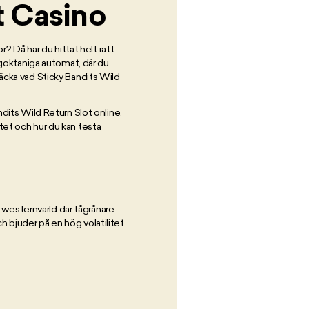
t Casino
? Då har du hittat helt rätt
ögoktaniga automat, där du
ptäcka vad Sticky Bandits Wild
andits Wild Return Slot online,
itet och hur du kan testa
 westernvärld där tågrånare
h bjuder på en hög volatilitet.