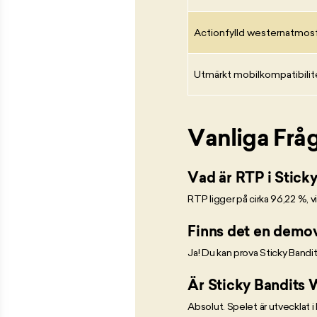
Actionfylld westernatmos
Utmärkt mobilkompatibili
Vanliga Fråg
Vad är RTP i Stick
RTP ligger på cirka 96,22 %, 
Finns det en demov
Ja! Du kan prova Sticky Bandit
Är Sticky Bandits 
Absolut. Spelet är utvecklat