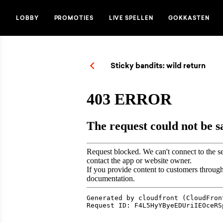
LOBBY
PROMOTIES
LIVE SPELLEN
GOKKASTEN
Sticky bandits: wild return