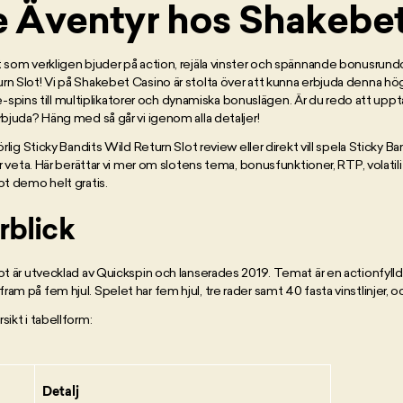
e Äventyr hos Shakebe
 som verkligen bjuder på action, rejäla vinster och spännande bonusrundor
rn Slot! Vi på Shakebet Casino är stolta över att kunna erbjuda denna h
h re-spins till multiplikatorer och dynamiska bonuslägen. Är du redo att up
rbjuda? Häng med så går vi igenom alla detaljer!
rlig Sticky Bandits Wild Return Slot review eller direkt vill spela Sticky B
er veta. Här berättar vi mer om slotens tema, bonusfunktioner, RTP, volatil
ot demo helt gratis.
rblick
ot är utvecklad av Quickspin och lanserades 2019. Temat är en actionfylld
m på fem hjul. Spelet har fem hjul, tre rader samt 40 fasta vinstlinjer, oc
ikt i tabellform:
Detalj