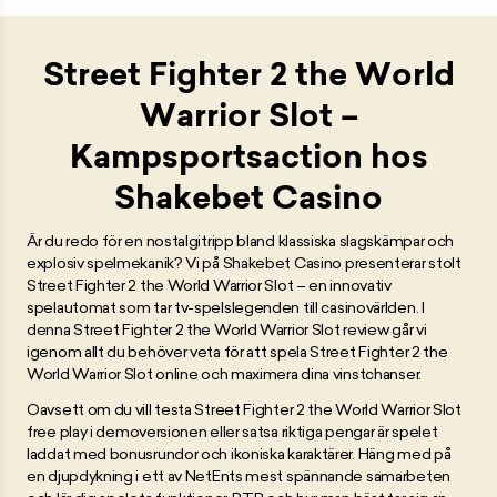
Street Fighter 2 the World
Warrior Slot –
Kampsportsaction hos
Shakebet Casino
Är du redo för en nostalgitripp bland klassiska slagskämpar och
explosiv spelmekanik? Vi på Shakebet Casino presenterar stolt
Street Fighter 2 the World Warrior Slot – en innovativ
spelautomat som tar tv-spelslegenden till casinovärlden. I
denna Street Fighter 2 the World Warrior Slot review går vi
igenom allt du behöver veta för att spela Street Fighter 2 the
World Warrior Slot online och maximera dina vinstchanser.
Oavsett om du vill testa Street Fighter 2 the World Warrior Slot
free play i demoversionen eller satsa riktiga pengar är spelet
laddat med bonusrundor och ikoniska karaktärer. Häng med på
en djupdykning i ett av NetEnts mest spännande samarbeten