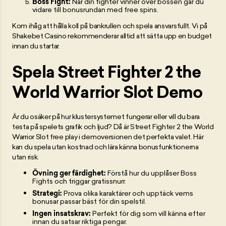
Boss Fight:
När din fighter vinner över bossen går du
vidare till bonusrundan med free spins.
Kom ihåg att hålla koll på bankrullen och spela ansvarsfullt. Vi på
Shakebet Casino rekommenderar alltid att sätta upp en budget
innan du startar.
Spela Street Fighter 2 the
World Warrior Slot Demo
Är du osäker på hur klustersystemet fungerar eller vill du bara
testa på spelets grafik och ljud? Då är Street Fighter 2 the World
Warrior Slot free play i demoversionen det perfekta valet. Här
kan du spela utan kostnad och lära känna bonusfunktionerna
utan risk.
Övning ger färdighet:
Förstå hur du upplåser Boss
Fights och triggar gratissnurr.
Strategi:
Prova olika karaktärer och upptäck vems
bonusar passar bäst för din spelstil.
Ingen insatskrav:
Perfekt för dig som vill känna efter
innan du satsar riktiga pengar.