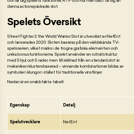
och lär dig spelets funktioner, RTP och hur man bäst tar sig an
denna actionspäckade slot.
Spelets Översikt
Street Fighter 2 the World Warrior Slot är utvecklat av NetEnt
och lanserades 2020. Sloten baseras på den världskända TV-
spelsserien, vilket märks i de trogna grafiska elementen och
unika bonusfunktionerna. Spelet använder en rutnätstruktur
med 5 hjul och 5 rader, men till skillnad från en standard slot är
mekaniken klustersbaserad – vinnande kombinationer bildas av
symboler i klungor i stället för traditionella vinstlinjer.
Nedan är en snabbfakta-tabell:
Egenskap
Detalj
Spelutvecklare
NetEnt