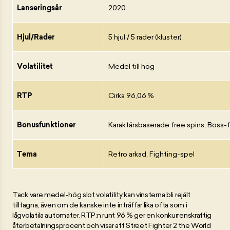
Lanseringsår
2020
Hjul/Rader
5 hjul / 5 rader (kluster)
Volatilitet
Medel till hög
RTP
Cirka 96,06 %
Bonusfunktioner
Karaktärsbaserade free spins, Boss-f
Tema
Retro arkad, Fighting-spel
Tack vare medel-hög slot volatility kan vinsterna bli rejält
tilltagna, även om de kanske inte inträffar lika ofta som i
lågvolatila automater. RTP:n runt 96 % ger en konkurrenskraftig
återbetalningsprocent och visar att Street Fighter 2 the World