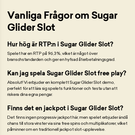
Vanliga Frågor om Sugar
Glider Slot
Hur hög är RTP:n i Sugar Glider Slot?
Spelet har en RTP på 96,3 %, vilket är något över
branschstandarden och ger en hyfsad återbetalningsgrad.
Kan jag spela Sugar Glider Slot free play?
Absolut! Vi erbjuder en komplett Sugar Glider Slot demo,
perfekt för att lära sig spelets funktioner och testa utan att
riskera dina egna pengar.
Finns det en jackpot i Sugar Glider Slot?
Det finns ingen progressiv jackpot här, men spelet erbjuder ändå
chans till stora vinster via sina free spins och multiplikatorer, vilket
påminner om en traditionell jackpot slot-upplevelse.