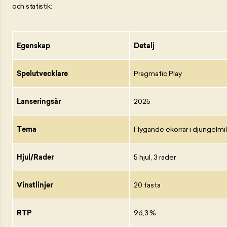
och statistik:
Egenskap
Detalj
Spelutvecklare
Pragmatic Play
Lanseringsår
2025
Tema
Flygande ekorrar i djungelmil
Hjul/Rader
5 hjul, 3 rader
Vinstlinjer
20 fasta
RTP
96,3 %