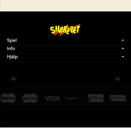
Spel
Info
Hjälp