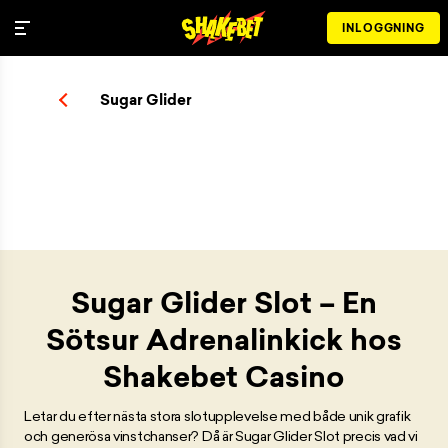
INLOGGNING
Sugar Glider
Sugar Glider Slot – En
Sötsur Adrenalinkick hos
Shakebet Casino
Letar du efter nästa stora slotupplevelse med både unik grafik
och generösa vinstchanser? Då är Sugar Glider Slot precis vad vi