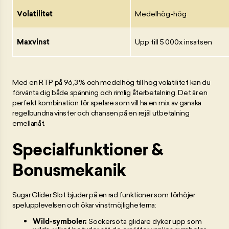
Volatilitet
Medelhög-hög
Maxvinst
Upp till 5 000x insatsen
Med en RTP på 96,3 % och medelhög till hög volatilitet kan du
förvänta dig både spänning och rimlig återbetalning. Det är en
perfekt kombination för spelare som vill ha en mix av ganska
regelbundna vinster och chansen på en rejäl utbetalning
emellanåt.
Specialfunktioner &
Bonusmekanik
Sugar Glider Slot bjuder på en rad funktioner som förhöjer
spelupplevelsen och ökar vinstmöjligheterna:
Wild-symboler:
Sockersöta glidare dyker upp som