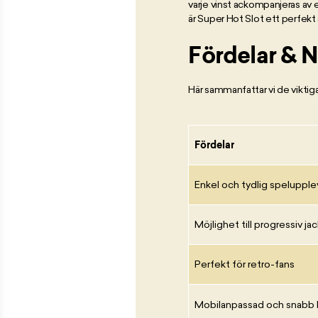
varje vinst ackompanjeras av e
är Super Hot Slot ett perfekt a
Fördelar & 
Här sammanfattar vi de viktiga
Fördelar
Enkel och tydlig spelupple
Möjlighet till progressiv ja
Perfekt för retro-fans
Mobilanpassad och snabb 