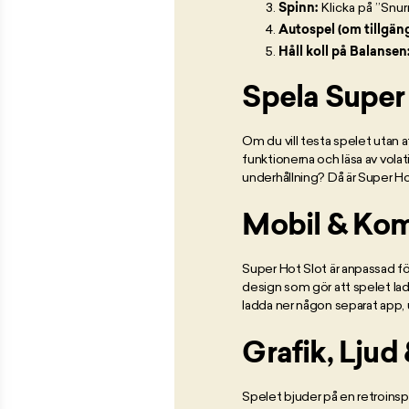
Spinn:
Klicka på ”Snurr
Autospel (om tillgäng
Håll koll på Balansen
Spela Super
Om du vill testa spelet utan a
funktionerna och läsa av volat
underhållning? Då är Super Hot 
Mobil & Kom
Super Hot Slot är anpassad fö
design som gör att spelet lad
ladda ner någon separat app, 
Grafik, Ljud
Spelet bjuder på en retroinsp