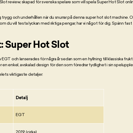
Slot review, skapad för svenska spelare som vill spela Super Hot Slot on
dig trygg och underhållen när du snurrar på denna super hot slot machine. 
 om du vill testa lyckan med riktiga pengar, har vi något för dig. Spänn fa
: Super Hot Slot
v EGT och lanserades för några år sedan som en hyllning till klassiska f
 en enkel, avskalad design för den som föredrar tydlighet i sin spelupple
ets viktigaste detaljer:
Detalj
EGT
2019 (cirka)