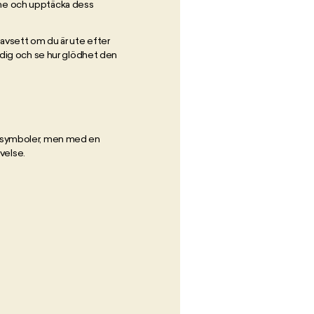
line och upptäcka dess
Oavsett om du är ute efter
st dig och se hur glödhet den
ruktsymboler, men med en
velse.