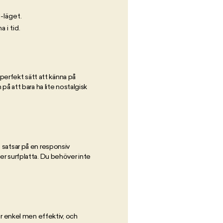
l-läget.
 i tid.
 perfekt sätt att känna på
på att bara ha lite nostalgisk
 satsar på en responsiv
er surfplatta. Du behöver inte
är enkel men effektiv, och