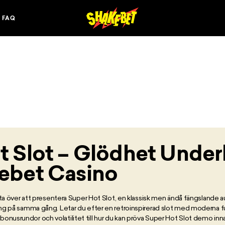
FAQ
t Slot – Glödhet Under
ebet Casino
ta över att presentera Super Hot Slot, en klassisk men ändå fängslande au
g på samma gång. Letar du efter en retroinspirerad slot med moderna fu
ån bonusrundor och volatilitet till hur du kan pröva Super Hot Slot demo inna