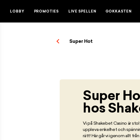
LOBBY
PROMOTIES
LIVE SPELLEN
GOKKASTEN
Super Hot
Super Ho
hos Shak
Vi på Shakebet Casino är stol
uppleva enkelhet och spännin
rätt! Här går vi igenom allt fr