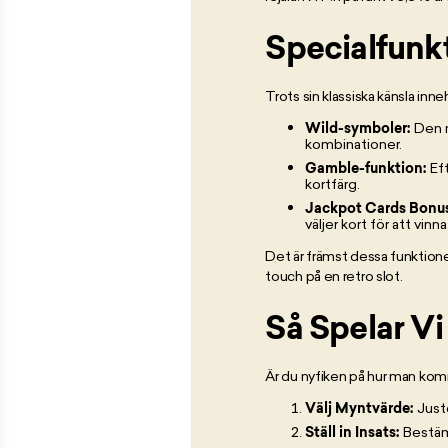
Specialfunk
Trots sin klassiska känsla inn
Wild-symboler:
Den m
kombinationer.
Gamble-funktion:
Eft
kortfärg.
Jackpot Cards Bonu
väljer kort för att vinn
Det är främst dessa funktion
touch på en retro slot.
Så Spelar Vi
Är du nyfiken på hur man kom
Välj Myntvärde:
Juste
Ställ in Insats:
Bestäm 