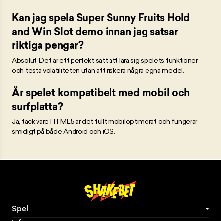
Kan jag spela Super Sunny Fruits Hold
and Win Slot demo innan jag satsar
riktiga pengar?
Absolut! Det är ett perfekt sätt att lära sig spelets funktioner
och testa volatiliteten utan att riskera några egna medel.
Är spelet kompatibelt med mobil och
surfplatta?
Ja, tack vare HTML5 är det fullt mobiloptimerat och fungerar
smidigt på både Android och iOS.
Spel