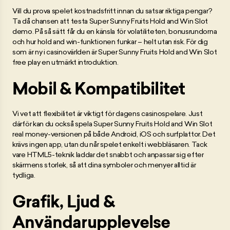
Vill du prova spelet kostnadsfritt innan du satsar riktiga pengar?
Ta då chansen att testa Super Sunny Fruits Hold and Win Slot
demo. På så sätt får du en känsla för volatiliteten, bonusrundorna
och hur hold and win-funktionen funkar – helt utan risk. För dig
som är ny i casinovärlden är Super Sunny Fruits Hold and Win Slot
free play en utmärkt introduktion.
Mobil & Kompatibilitet
Vi vet att flexibilitet är viktigt för dagens casinospelare. Just
därför kan du också spela Super Sunny Fruits Hold and Win Slot
real money-versionen på både Android, iOS och surfplattor. Det
krävs ingen app, utan du når spelet enkelt i webbläsaren. Tack
vare HTML5-teknik laddar det snabbt och anpassar sig efter
skärmens storlek, så att dina symboler och menyer alltid är
tydliga.
Grafik, Ljud &
Användarupplevelse