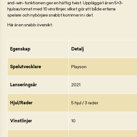
and-win-funktionen ger en häftig twist. Upplägget är en 5×3-
hjulsautomat med 10 vinstlinjer, vilket gör att både erfarna
spelare och nybörjare snabbt kommer in i det.
Här är en snabb översikt:
Egenskap
Detalj
Spelutvecklare
Playson
Lanseringsår
2021
Hjul/Rader
5 hjul / 3 rader
Vinstlinjer
10