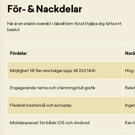
För- & Nackdelar
Här är en snabb översikt i tabellform för att hjälpa dig fatta ett
beslut:
Fördelar
Nack
Möjlighet till fler vinstvägar (upp till 262 144)
Hög v
Engagerande tema och stämningsfull grafik
Relat
Flexibel insatsnivå och autoplay
Inge
Mobilanpassat för både iOS och Android
Kan b