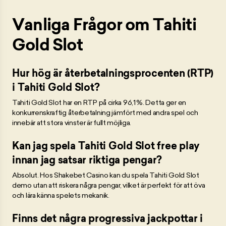
Vanliga Frågor om Tahiti
Gold Slot
Hur hög är återbetalningsprocenten (RTP)
i Tahiti Gold Slot?
Tahiti Gold Slot har en RTP på cirka 96,1 %. Detta ger en
konkurrenskraftig återbetalning jämfört med andra spel och
innebär att stora vinster är fullt möjliga.
Kan jag spela Tahiti Gold Slot free play
innan jag satsar riktiga pengar?
Absolut. Hos Shakebet Casino kan du spela Tahiti Gold Slot
demo utan att riskera några pengar, vilket är perfekt för att öva
och lära känna spelets mekanik.
Finns det några progressiva jackpottar i