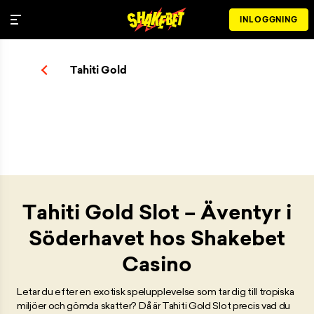
INLOGGNING
Tahiti Gold
Tahiti Gold Slot – Äventyr i
Söderhavet hos Shakebet
Casino
Letar du efter en exotisk spelupplevelse som tar dig till tropiska
miljöer och gömda skatter? Då är Tahiti Gold Slot precis vad du