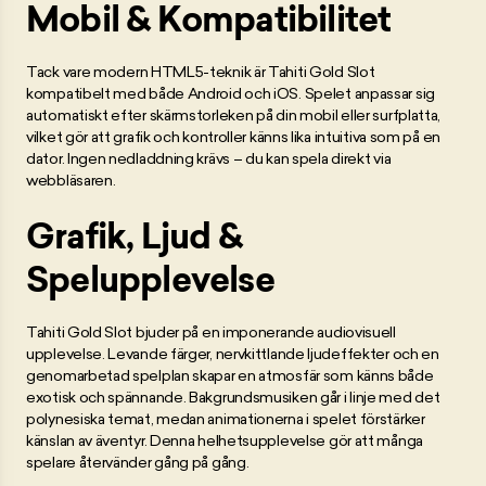
Mobil & Kompatibilitet
Tack vare modern HTML5-teknik är Tahiti Gold Slot
kompatibelt med både Android och iOS. Spelet anpassar sig
automatiskt efter skärmstorleken på din mobil eller surfplatta,
vilket gör att grafik och kontroller känns lika intuitiva som på en
dator. Ingen nedladdning krävs – du kan spela direkt via
webbläsaren.
Grafik, Ljud &
Spelupplevelse
Tahiti Gold Slot bjuder på en imponerande audiovisuell
upplevelse. Levande färger, nervkittlande ljudeffekter och en
genomarbetad spelplan skapar en atmosfär som känns både
exotisk och spännande. Bakgrundsmusiken går i linje med det
polynesiska temat, medan animationerna i spelet förstärker
känslan av äventyr. Denna helhetsupplevelse gör att många
spelare återvänder gång på gång.