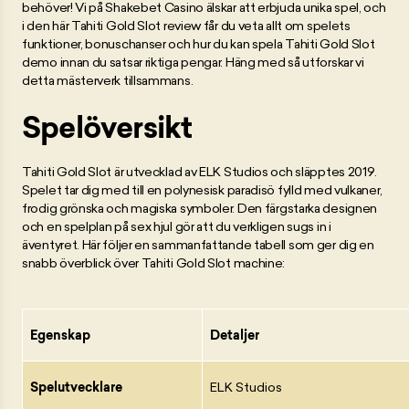
behöver! Vi på Shakebet Casino älskar att erbjuda unika spel, och
i den här Tahiti Gold Slot review får du veta allt om spelets
funktioner, bonuschanser och hur du kan spela Tahiti Gold Slot
demo innan du satsar riktiga pengar. Häng med så utforskar vi
detta mästerverk tillsammans.
Spelöversikt
Tahiti Gold Slot är utvecklad av ELK Studios och släpptes 2019.
Spelet tar dig med till en polynesisk paradisö fylld med vulkaner,
frodig grönska och magiska symboler. Den färgstarka designen
och en spelplan på sex hjul gör att du verkligen sugs in i
äventyret. Här följer en sammanfattande tabell som ger dig en
snabb överblick över Tahiti Gold Slot machine:
Egenskap
Detaljer
Spelutvecklare
ELK Studios