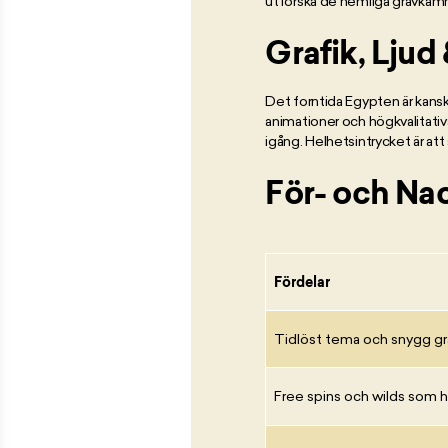
utforska de hemliga gravkamra
Grafik, Ljud
Det forntida Egypten är kans
animationer och högkvalitativa 
igång. Helhetsintrycket är att
För- och Na
Fördelar
Tidlöst tema och snygg gr
Free spins och wilds som h