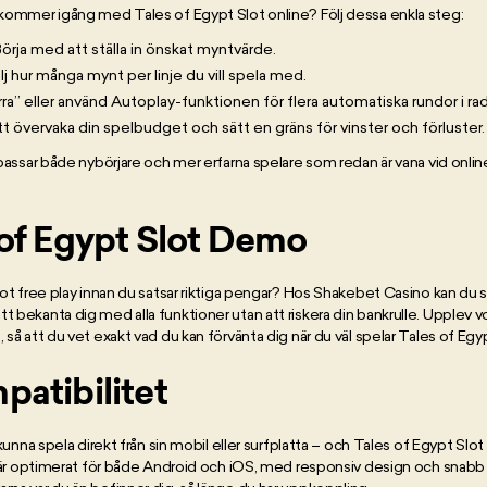
 kommer igång med Tales of Egypt Slot online? Följ dessa enkla steg:
örja med att ställa in önskat myntvärde.
lj hur många mynt per linje du vill spela med.
ra” eller använd Autoplay-funktionen för flera automatiska rundor i rad
t övervaka din spelbudget och sätt en gräns för vinster och förluster.
 passar både nybörjare och mer erfarna spelare som redan är vana vid onli
 of Egypt Slot Demo
Slot free play innan du satsar riktiga pengar? Hos Shakebet Casino kan du 
 bekanta dig med alla funktioner utan att riskera din bankrulle. Upplev vol
 så att du vet exakt vad du kan förvänta dig när du väl spelar Tales of Eg
patibilitet
t kunna spela direkt från sin mobil eller surfplatta – och Tales of Egypt Sl
et är optimerat för både Android och iOS, med responsiv design och snabb 