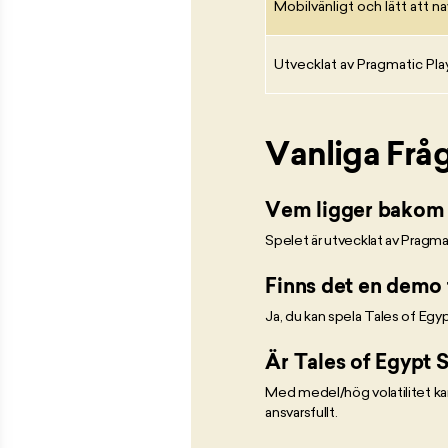
Mobilvänligt och lätt att n
Utvecklat av Pragmatic Play
Vanliga Fråg
Vem ligger bakom 
Spelet är utvecklat av Pragmat
Finns det en demo 
Ja, du kan spela Tales of Egy
Är Tales of Egypt S
Med medel/hög volatilitet kan 
ansvarsfullt.