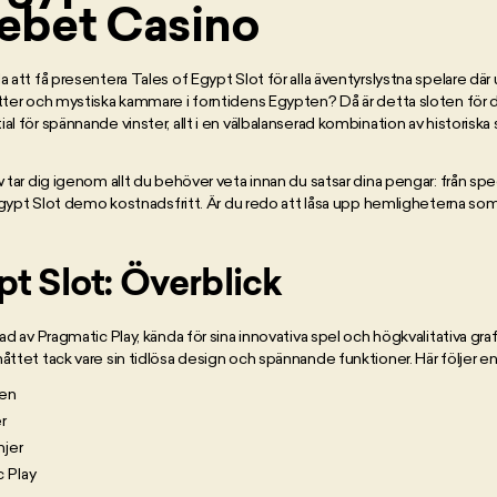
ebet Casino
a att få presentera Tales of Egypt Slot för alla äventyrslystna spelare dä
tter och mystiska kammare i forntidens Egypten? Då är detta sloten för dig
al för spännande vinster, allt i en välbalanserad kombination av historis
 tar dig igenom allt du behöver veta innan du satsar dina pengar: från spec
f Egypt Slot demo kostnadsfritt. Är du redo att låsa upp hemligheterna s
pt Slot: Överblick
ad av Pragmatic Play, kända för sina innovativa spel och högkvalitativa gra
åttet tack vare sin tidlösa design och spännande funktioner. Här följer
ten
er
njer
 Play