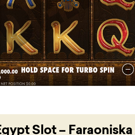
Egypt Slot – Faraonisk