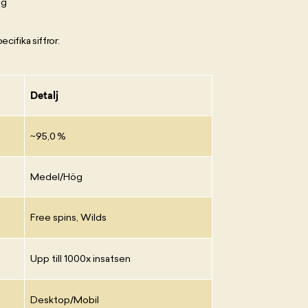
ög
cifika siffror:
Detalj
~95,0 %
Medel/Hög
Free spins, Wilds
Upp till 1000x insatsen
Desktop/Mobil