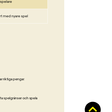
 spelare
t med nyare spel
 riktiga pengar.
ätta spelgränser och spela