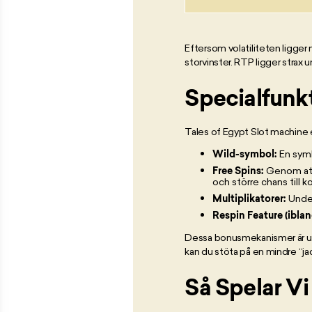
Eftersom volatiliteten ligger
storvinster. RTP ligger strax 
Specialfunk
Tales of Egypt Slot machine 
Wild-symbol:
En symb
Free Spins:
Genom att 
och större chans till 
Multiplikatorer:
Under
Respin Feature (iblan
Dessa bonusmekanismer är utfo
kan du stöta på en mindre “jac
Så Spelar Vi