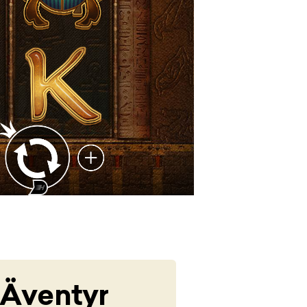
a Äventyr