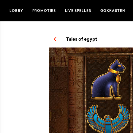
LOBBY
PROMOTIES
LIVE SPELLEN
GOKKASTEN
Tales of egypt