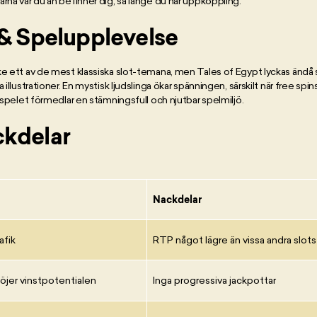
rna var du än befinner dig, så länge du har uppkoppling.
 & Spelupplevelse
ke ett av de mest klassiska slot-temana, men Tales of Egypt lyckas ändå 
illustrationer. En mystisk ljudslinga ökar spänningen, särskilt när free spin
 spelet förmedlar en stämningsfull och njutbar spelmiljö.
ckdelar
Nackdelar
afik
RTP något lägre än vissa andra slots
öjer vinstpotentialen
Inga progressiva jackpottar