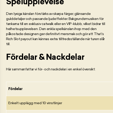
Spelupplevelse
Den lyxiga känslan förstärks av skarpa färger, glänsande
gulddetaljer och passande ljudeffekter. Bakgrundsmusiken för
tankarna till en exklusiv catwalk eller en VIP-klubb, vilket bidrar till
helhetsupplevelsen. Den enkla spelkänslan ihop med den
påkostade designen ger definitivt mersmak och gör att That’s
Rich Slot payout kan kännas extra tillfredsställande när turen slår
till.
Fördelar & Nackdelar
Här sammanfattar vi för- och nackdelar i en enkel översikt:
Fördelar
Enkelt upplägg med 10 vinstlinjer