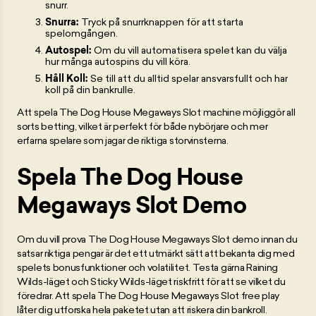
snurr.
Snurra:
Tryck på snurrknappen för att starta
spelomgången.
Autospel:
Om du vill automatisera spelet kan du välja
hur många autospins du vill köra.
Håll Koll:
Se till att du alltid spelar ansvarsfullt och har
koll på din bankrulle.
Att spela The Dog House Megaways Slot machine möjliggör all
sorts betting, vilket är perfekt för både nybörjare och mer
erfarna spelare som jagar de riktiga storvinsterna.
Spela The Dog House
Megaways Slot Demo
Om du vill prova The Dog House Megaways Slot demo innan du
satsar riktiga pengar är det ett utmärkt sätt att bekanta dig med
spelets bonusfunktioner och volatilitet. Testa gärna Raining
Wilds-läget och Sticky Wilds-läget riskfritt för att se vilket du
föredrar. Att spela The Dog House Megaways Slot free play
låter dig utforska hela paketet utan att riskera din bankroll.