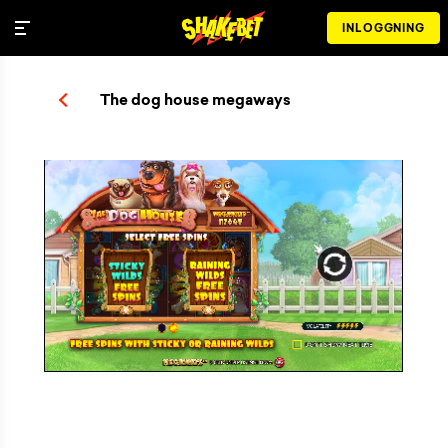
INLOGGNING
The dog house megaways