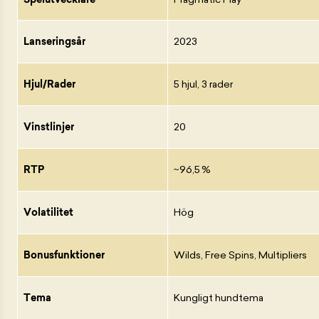
Lanseringsår
2023
Hjul/Rader
5 hjul, 3 rader
Vinstlinjer
20
RTP
~96,5 %
Volatilitet
Hög
Bonusfunktioner
Wilds, Free Spins, Multipliers
Tema
Kungligt hundtema