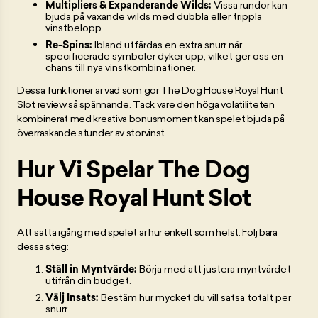
Multipliers & Expanderande Wilds:
Vissa rundor kan
bjuda på växande wilds med dubbla eller trippla
vinstbelopp.
Re-Spins:
Ibland utfärdas en extra snurr när
specificerade symboler dyker upp, vilket ger oss en
chans till nya vinstkombinationer.
Dessa funktioner är vad som gör The Dog House Royal Hunt
Slot review så spännande. Tack vare den höga volatiliteten
kombinerat med kreativa bonusmoment kan spelet bjuda på
överraskande stunder av storvinst.
Hur Vi Spelar The Dog
House Royal Hunt Slot
Att sätta igång med spelet är hur enkelt som helst. Följ bara
dessa steg:
Ställ in Myntvärde:
Börja med att justera myntvärdet
utifrån din budget.
Välj Insats:
Bestäm hur mycket du vill satsa totalt per
snurr.