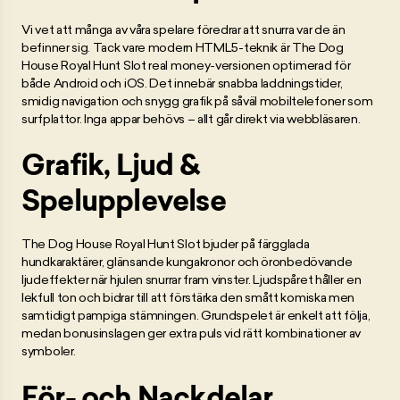
Vi vet att många av våra spelare föredrar att snurra var de än
befinner sig. Tack vare modern HTML5-teknik är The Dog
House Royal Hunt Slot real money-versionen optimerad för
både Android och iOS. Det innebär snabba laddningstider,
smidig navigation och snygg grafik på såväl mobiltelefoner som
surfplattor. Inga appar behövs – allt går direkt via webbläsaren.
Grafik, Ljud &
Spelupplevelse
The Dog House Royal Hunt Slot bjuder på färgglada
hundkaraktärer, glänsande kungakronor och öronbedövande
ljudeffekter när hjulen snurrar fram vinster. Ljudspåret håller en
lekfull ton och bidrar till att förstärka den smått komiska men
samtidigt pampiga stämningen. Grundspelet är enkelt att följa,
medan bonusinslagen ger extra puls vid rätt kombinationer av
symboler.
För- och Nackdelar