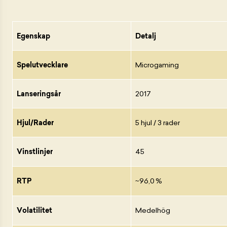
Egenskap
Detalj
Spelutvecklare
Microgaming
Lanseringsår
2017
Hjul/Rader
5 hjul / 3 rader
Vinstlinjer
45
RTP
~96,0 %
Volatilitet
Medelhög