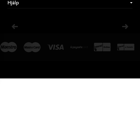
Hjälp