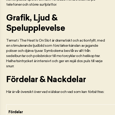
telefoner och större surfplattor.
Grafik, Ljud &
Spelupplevelse
Temat i The Heat Is On Slot är dramatiskt och actionfyllt, med
en stimulerande ljudbild som förstärker känslan av jagande
poliser och djärva tjuvar. Symbolerna består av allt från
sedelbuntar och polisbrickor till motorcyklar och helikoptrar.
Helhetsintrycket är intensivt och ger en rejäl dos puls till varje
snurr.
Fördelar & Nackdelar
Här är vår översikt över vad vi älskar och vad som kan förbättras:
Fördelar