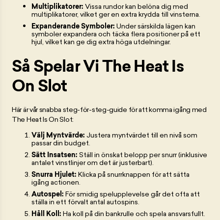
Multiplikatorer:
Vissa rundor kan belöna dig med
multiplikatorer, vilket ger en extra krydda till vinsterna.
Expanderande Symboler:
Under särskilda lägen kan
symboler expandera och täcka flera positioner på ett
hjul, vilket kan ge dig extra höga utdelningar.
Så Spelar Vi The Heat Is
On Slot
Här är vår snabba steg-för-steg-guide för att komma igång med
The Heat Is On Slot:
Välj Myntvärde:
Justera myntvärdet till en nivå som
passar din budget.
Sätt Insatsen:
Ställ in önskat belopp per snurr (inklusive
antalet vinstlinjer om det är justerbart).
Snurra Hjulet:
Klicka på snurrknappen för att sätta
igång actionen.
Autospel:
För smidig spelupplevelse går det ofta att
ställa in ett förvalt antal autospins.
Håll Koll:
Ha koll på din bankrulle och spela ansvarsfullt.