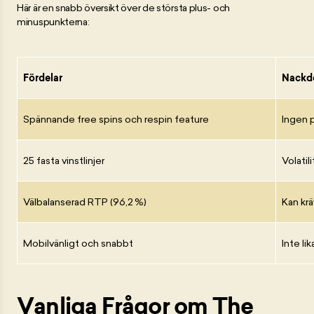
Här är en snabb översikt över de största plus- och
minuspunkterna:
Fördelar
Nackde
Spännande free spins och respin feature
Ingen 
25 fasta vinstlinjer
Volatil
Välbalanserad RTP (96,2 %)
Kan krä
Mobilvänligt och snabbt
Inte li
Vanliga Frågor om The