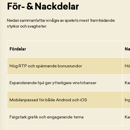
För- & Nackdelar
Nedan sammanfattar vi några av spelets mest framträdande
styrkor och svagheter:
Fördelar
Na
Hög RTP och spännande bonusrundor
Hö
Expanderande hjul ger ytterligare vinstchanser
Ka
Mobilanpassad för både Android och iOS
In
Färgstark grafik och engagerande tema
Ka