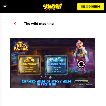
INLOGGNING
The wild machine