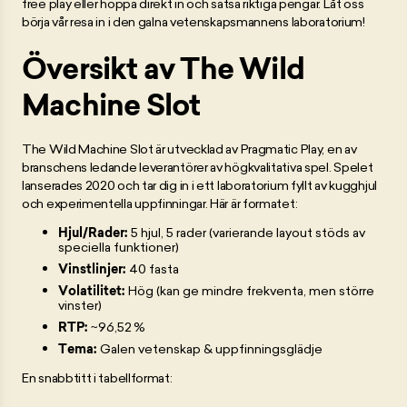
free play eller hoppa direkt in och satsa riktiga pengar. Låt oss
börja vår resa in i den galna vetenskapsmannens laboratorium!
Översikt av The Wild
Machine Slot
The Wild Machine Slot är utvecklad av Pragmatic Play, en av
branschens ledande leverantörer av högkvalitativa spel. Spelet
lanserades 2020 och tar dig in i ett laboratorium fyllt av kugghjul
och experimentella uppfinningar. Här är formatet:
Hjul/Rader:
5 hjul, 5 rader (varierande layout stöds av
speciella funktioner)
Vinstlinjer:
40 fasta
Volatilitet:
Hög (kan ge mindre frekventa, men större
vinster)
RTP:
~96,52 %
Tema:
Galen vetenskap & uppfinningsglädje
En snabbtitt i tabellformat: