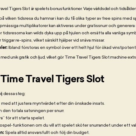
vel Tigers Slot är spelets bonusfunktioner. Varje världsdel och tidsålder h
å vilken tidsresa du hamnar i kan du få olika typer av free spins med 
mässiga multiplikatorer kan aktiveras under gratissnurr och generera re
 tidsresorna kan wilds dyka upp på hjulen och ersätta alla vanliga symb
triggar re-spins, vilket särskilt hjälper vid snäva missar.
ler:
Ibland förstoras en symbol över ett helt hjul för ökad vinstpotenti
med unik grafik och ljud, vilket gör Time Travel Tigers Slot machine ext
 Time Travel Tigers Slot
lj dessa steg:
 med att justera myntvärdet efter din önskade insats.
den totala satsningen per snurr.
a” för att starta spelet.
spel-funktionen om du vill att spelet sköter snurrandet under ett valt
en:
Spela alltid ansvarsfullt och följ din budget.