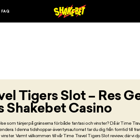
FAQ
vel Tigers Slot – Res 
s Shakebet Casino
lse som tänjer på gränserna för både fantasi och vinster? Då är Time Trave
dera. I denna tidshoppar-äventyrsautomat tar du dig från forntid till fra
ster. Varmt välkommen till vår Time Travel Tigers Slot review, där vi djup