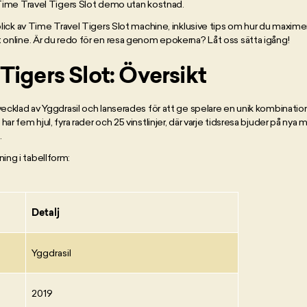
 Time Travel Tigers Slot demo utan kostnad.
blick av Time Travel Tigers Slot machine, inklusive tips om hur du maximera
 online. Är du redo för en resa genom epokerna? Låt oss sätta igång!
Tigers Slot: Översikt
ecklad av Yggdrasil och lanserades för att ge spelare en unik kombination a
ar fem hjul, fyra rader och 25 vinstlinjer, där varje tidsresa bjuder på ny
.
ng i tabellform:
Detalj
Yggdrasil
2019