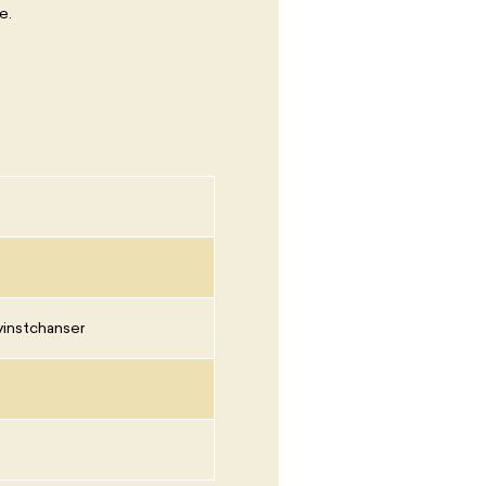
e.
vinstchanser