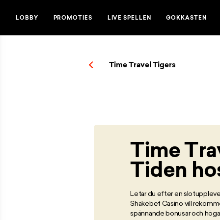
LOBBY
PROMOTIES
LIVE SPELLEN
GOKKASTEN
Time Travel Tigers
Time Tra
Tiden ho
Letar du efter en slotuppleve
Shakebet Casino vill rekommen
spännande bonusar och höga vin