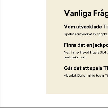
Vanliga Fråg
Vem utvecklade Ti
Spelet är utvecklat av Yggdras
Finns det en jackpo
Nej, Time Travel Tigers Slot 
multiplikatorer.
Går det att spela T
Absolut. Du kan alltid testa T