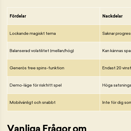
Fördelar
Nackdelar
Lockande magiskt tema
Saknar progres
Balanserad volatilitet (mellan/hög)
Kan kännas spa
Generös free spins-funktion
Endast 20 vinst
Demo-läge för riskfritt spel
Höga satsninga
Mobilvänligt och snabbt
Inte för dig som
Vanliga Frågor om