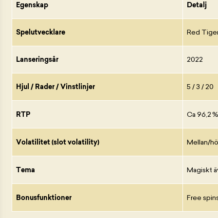
Egenskap
Detalj
Spelutvecklare
Red Tige
Lanseringsår
2022
Hjul / Rader / Vinstlinjer
5 / 3 / 20
RTP
Ca 96,2 
Volatilitet (slot volatility)
Mellan/h
Tema
Magiskt ä
Bonusfunktioner
Free spins