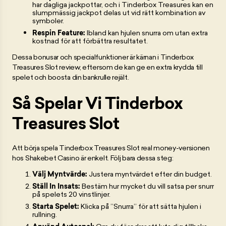
har dagliga jackpottar, och i Tinderbox Treasures kan en
slumpmässig jackpot delas ut vid rätt kombination av
symboler.
Respin Feature:
Ibland kan hjulen snurra om utan extra
kostnad för att förbättra resultatet.
Dessa bonusar och specialfunktioner är kärnan i Tinderbox
Treasures Slot review, eftersom de kan ge en extra krydda till
spelet och boosta din bankrulle rejält.
Så Spelar Vi Tinderbox
Treasures Slot
Att börja spela Tinderbox Treasures Slot real money-versionen
hos Shakebet Casino är enkelt. Följ bara dessa steg:
Välj Myntvärde:
Justera myntvärdet efter din budget.
Ställ In Insats:
Bestäm hur mycket du vill satsa per snurr
på spelets 20 vinstlinjer.
Starta Spelet:
Klicka på ”Snurra” för att sätta hjulen i
rullning.