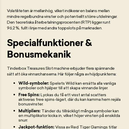
Volatiliteten är mellanhög, vilket indikerar en balans mellan
mindre regelbundna vinster och potentiellt större utdelningar.
Den teoretiska återbetalningsprocenten (RTP) ligger runt
96,2 %, fullt i linje med andra toppslots på marknaden.
Specialfunktioner &
Bonusmekanik
Tinderbox Treasures Slot machine erbjuder flera spännande
sätt att öka vinnarchanserna. Här följer några av höjdpunkterna:
Wild-symboler:
Spelets Wild kan ersätta alla vanliga
symboler och hjälper till att skapa vinnande linjer.
Free Spins:
Lyckas du få ett visst antal scatters
aktiveras free spins-läget, där du kan kamma hem rejäla
bonusvinster.
Multipliers:
Tänder du tillräckligt många symboler kan
en multiplikator kicka in, vilket höjer vinsten på enskilda
snurr.
Jackpot-funktion:
Vissa av Red Tiger Gamings titlar