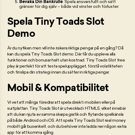
Bevaka Din Bankrulle
: Spela ansvarsfullt och sätt
gränser för dig själv – både vid vinster och förluster.
Spela Tiny Toads Slot
Demo
Är du nyfiken men vill inte riskera riktiga pengar på en gång? Då
kan du spela Tiny Toads Slot demo. Där får du uppleva alla
funktioner och bonusar helt utan kostnad. Tiny Toads Slot free
play är perfekt för att testa spelupplägget, förstå volatiliteten
och finslipa din strategi innan du sätter in riktiga pengar.
Mobil & Kompatibilitet
Vi vet att många föredrar att spela direkt i mobilen eller på
surfplattan. Tiny Toads Slot är utvecklad i HTML5, vilket innebär
att du kan njuta av samma skarpa grafik och flytande spelkänsla
på både Android och iOS. Att spela Tiny Toads Slot real money
mobilt går busenkelt, och du behöver inte ladda ner någon extra
app för att komma igång.