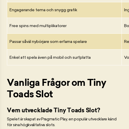
Engagerande tema och snygg grafik
In
Free spins med multiplikatorer
Bo
Passar såväl nybörjare som erfarna spelare
Re
Enkel att spela även på mobil och surfplatta
Vo
Vanliga Frågor om Tiny
Toads Slot
Vem utvecklade Tiny Toads Slot?
Spelet är skapat av Pragmatic Play, en populär utvecklare känd
för sina högkvalitativa slots.