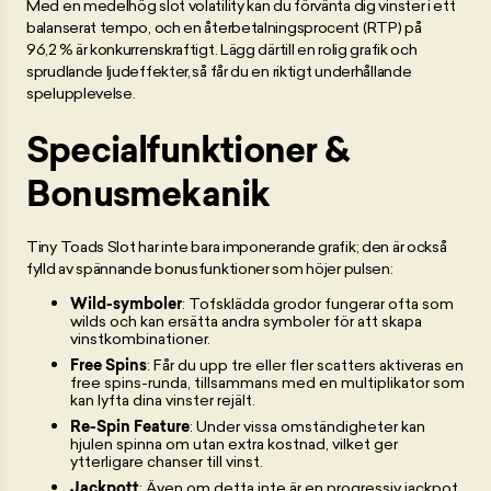
Med en medelhög slot volatility kan du förvänta dig vinster i ett
balanserat tempo, och en återbetalningsprocent (RTP) på
96,2 % är konkurrenskraftigt. Lägg därtill en rolig grafik och
sprudlande ljudeffekter, så får du en riktigt underhållande
spelupplevelse.
Specialfunktioner &
Bonusmekanik
Tiny Toads Slot har inte bara imponerande grafik; den är också
fylld av spännande bonusfunktioner som höjer pulsen:
Wild-symboler
: Tofsklädda grodor fungerar ofta som
wilds och kan ersätta andra symboler för att skapa
vinstkombinationer.
Free Spins
: Får du upp tre eller fler scatters aktiveras en
free spins-runda, tillsammans med en multiplikator som
kan lyfta dina vinster rejält.
Re-Spin Feature
: Under vissa omständigheter kan
hjulen spinna om utan extra kostnad, vilket ger
ytterligare chanser till vinst.
Jackpott
: Även om detta inte är en progressiv jackpot