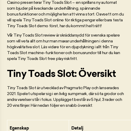
Casino presenterar Tiny Toads Slot – en sprillans ny automat
som bjuder på kvackande underhållning, spännande
bonusfunktioner och möjligheten att vinna stort. Oavsett om du
vill spela Tiny Toads Slot online för riktiga pengar eller bara testa
Tiny Toads Slot demo först, har du kommit helt rätt!
Vår Tiny Toads Slot review är skräddarsydd för svenska spelare
som vill veta allt om hur man maxar underhållningen i denna
högkvalitativa slot. Läs vidare för en djupdykning i allt från Tiny
Toads Slot machine-funktioner och bonusrundor till hur du kan
spela Tiny Toads Slot free play riskfritt.
Tiny Toads Slot: Översikt
Tiny Toads Slot är utvecklad av Pragmatic Play och lanserades
2021. Spelet utspelar sig i en livlig sumpmark, där söta grodor och
andra varelser står i fokus. Upplägget består av 5 hjul, 3 rader och
20 vinstlinjer. Här nedan följer en snabb översikt:
Egenskap
Detalj