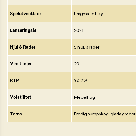
Spelutvecklare
Pragmatic Play
Lanseringsår
2021
Hjul & Rader
5 hjul, 3 rader
Vinstlinjer
20
RTP
96,2 %
Volatilitet
Medelhög
Tema
Frodig sumpskog, glada grodor