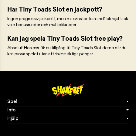
Har Tiny Toads Slot en jackpott?
Ingen progressiv jackpott, men maxvinsten kan ändå bli rejäl tack
vare bonusrundor och multiplikatorer.
Kan jag spela Tiny Toads Slot free play?
Absolut! Hos oss får du tillgång till Tiny Toads Slot demo där du
kan prova spelet utan att riskera riktiga pengar.
Spel
Info
Hjälp