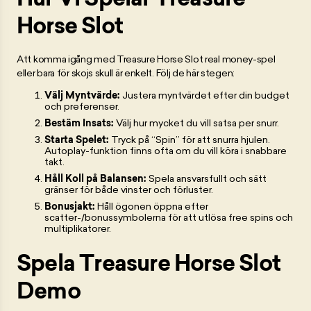
Horse Slot
Att komma igång med Treasure Horse Slot real money-spel
eller bara för skojs skull är enkelt. Följ de här stegen:
Välj Myntvärde:
Justera myntvärdet efter din budget
och preferenser.
Bestäm Insats:
Välj hur mycket du vill satsa per snurr.
Starta Spelet:
Tryck på “Spin” för att snurra hjulen.
Autoplay-funktion finns ofta om du vill köra i snabbare
takt.
Håll Koll på Balansen:
Spela ansvarsfullt och sätt
gränser för både vinster och förluster.
Bonusjakt:
Håll ögonen öppna efter
scatter-/bonussymbolerna för att utlösa free spins och
multiplikatorer.
Spela Treasure Horse Slot
Demo