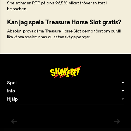
Spelet har en RTP på cirka 96,5 %, vilket är över snittet i
branschen.
Kan jag spela Treasure Horse Slot gratis?
Absolut, prova gärna Treasure Horse Slot demo först om du vill
lära känna spelet innan du satsar riktiga pengar.
Spel
Info
Hjälp