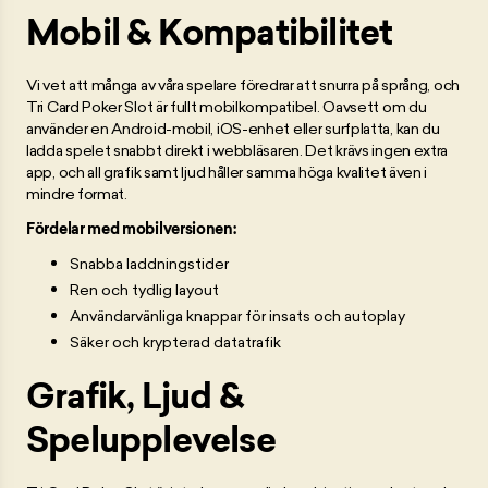
Mobil & Kompatibilitet
Vi vet att många av våra spelare föredrar att snurra på språng, och
Tri Card Poker Slot är fullt mobilkompatibel. Oavsett om du
använder en Android-mobil, iOS-enhet eller surfplatta, kan du
ladda spelet snabbt direkt i webbläsaren. Det krävs ingen extra
app, och all grafik samt ljud håller samma höga kvalitet även i
mindre format.
Fördelar med mobilversionen:
Snabba laddningstider
Ren och tydlig layout
Användarvänliga knappar för insats och autoplay
Säker och krypterad datatrafik
Grafik, Ljud &
Spelupplevelse