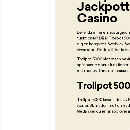
Jackpott
Casino
Letar du efter en nostalgis
funktioner? Då är Trollpot 500
dig en komplett överblick öve
vinna stort. Redo att testa 
Trollpot 5000 slot machine är
spännande bonusfunktioner. Oa
real money, finns det massor 
Trollpot 500
Trollpot 5000 lanserades av Ne
ikoner. Skillnaden mot en tra
Nedan ser du en snabb översi