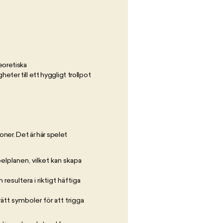
teoretiska
eter till ett hyggligt trollpot
ner. Det är här spelet
pelplanen, vilket kan skapa
resultera i riktigt häftiga
ätt symboler för att trigga