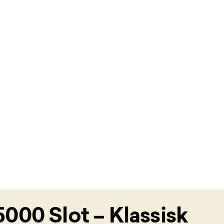
5000 Slot – Klassisk