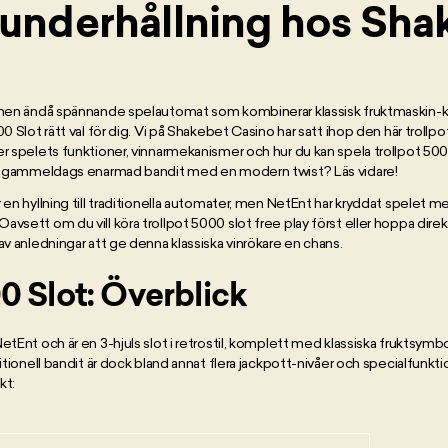
underhållning hos Sha
k men ändå spännande spelautomat som kombinerar klassisk fruktmaskin
0 Slot rätt val för dig. Vi på Shakebet Casino har satt ihop den här trollpo
r spelets funktioner, vinnarmekanismer och hur du kan spela trollpot 500
en gammeldags enarmad bandit med en modern twist? Läs vidare!
 en hyllning till traditionella automater, men NetEnt har kryddat spelet 
vsett om du vill köra trollpot 5000 slot free play först eller hoppa direk
av anledningar att ge denna klassiska vinrökare en chans.
0 Slot: Överblick
tEnt och är en 3-hjuls slot i retrostil, komplett med klassiska fruktsymb
ditionell bandit är dock bland annat flera jackpott-nivåer och specialfun
kt: