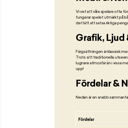
Vi vet att våra spelare ofta 
fungerar spelet utmärkt på bå
det lätt att satsa riktiga peng
Grafik, Ljud
Färgsättningen är klassisk med
Trots sitt traditionella utse
lugnare atmosfär än i vissa m
upp!
Fördelar & 
Nedan är en snabb sammanfa
Fördelar