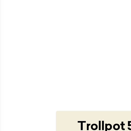
Trollpot 