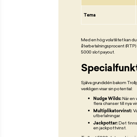
Tema
Med en hög volatilitet kan du 
återbetalningsprocent (RTP) li
5000 slot payout.
Specialfunk
Själva grundidén bakom Troll
verkligen visar sin potential:
Nudge Wilds:
När en w
flera chanser till nya 
Multiplikatorvinst:
Va
utbetalningar.
Jackpottar:
Det finns
en jackpottvinst.