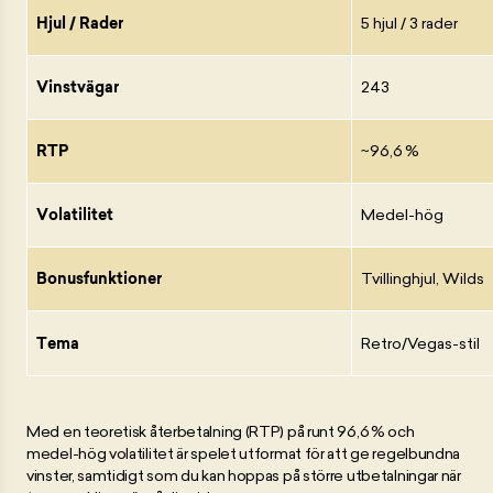
Hjul / Rader
5 hjul / 3 rader
Vinstvägar
243
RTP
~96,6 %
Volatilitet
Medel-hög
Bonusfunktioner
Tvillinghjul, Wilds
Tema
Retro/Vegas-stil
Med en teoretisk återbetalning (RTP) på runt 96,6 % och
medel-hög volatilitet är spelet utformat för att ge regelbundna
vinster, samtidigt som du kan hoppas på större utbetalningar när