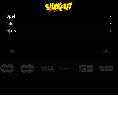
Spel
Info
Hjälp