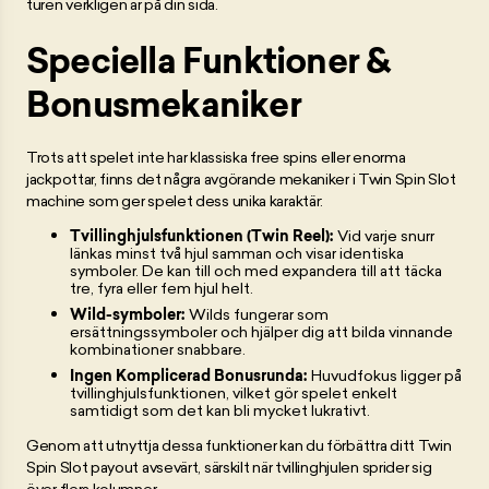
turen verkligen är på din sida.
Speciella Funktioner &
Bonusmekaniker
Trots att spelet inte har klassiska free spins eller enorma
jackpottar, finns det några avgörande mekaniker i Twin Spin Slot
machine som ger spelet dess unika karaktär:
Tvillinghjulsfunktionen (Twin Reel):
Vid varje snurr
länkas minst två hjul samman och visar identiska
symboler. De kan till och med expandera till att täcka
tre, fyra eller fem hjul helt.
Wild-symboler:
Wilds fungerar som
ersättningssymboler och hjälper dig att bilda vinnande
kombinationer snabbare.
Ingen Komplicerad Bonusrunda:
Huvudfokus ligger på
tvillinghjulsfunktionen, vilket gör spelet enkelt
samtidigt som det kan bli mycket lukrativt.
Genom att utnyttja dessa funktioner kan du förbättra ditt Twin
Spin Slot payout avsevärt, särskilt när tvillinghjulen sprider sig
över flera kolumner.