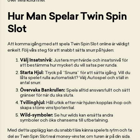
Hur Man Spelar Twin Spin
Slot
Att komma igång med att spela Twin Spin Slot online är väldigt
enkelt. Följ våra steg för att snabbt sätta snurr på hjulen:
Välj Insatsnivå:
Justera myntvärde och insatsnivå för
att bestämma hur mycket du vill satsa per runda.
Starta Hjul:
Tryck på ”Snurra” för att sätta igång. Vill du
låta spelet rulla automatiskt? Välj Autospel och ställ in
antal snurr.
Övervaka Bankrullen:
Spela alltid ansvarsfullt och sätt
gränser för när du ska sluta.
Tvillinghjul:
Håll utkik efter när hjulen kopplas ihop och
skapa större vinstpotential.
Wild-symboler:
Se hur wilds kan ersätta andra
symboler och öka chanserna till utbetalning.
Med detta upplägg kan du snabbt lära känna spelets rytm och ta
del av Twin Spin Slot real money-vinster, om turen är på din sida.