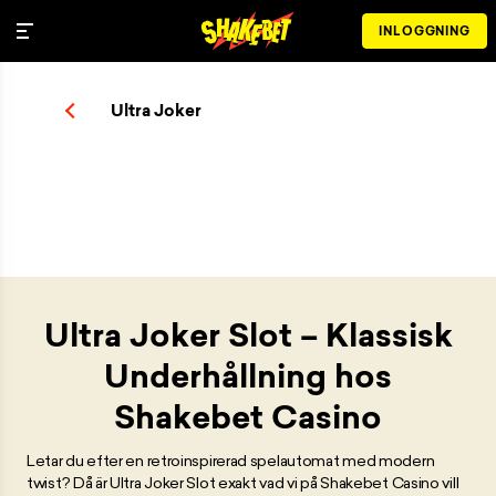
INLOGGNING
Ultra Joker
Ultra Joker Slot – Klassisk
Underhållning hos
Shakebet Casino
Letar du efter en retroinspirerad spelautomat med modern
twist? Då är Ultra Joker Slot exakt vad vi på Shakebet Casino vill