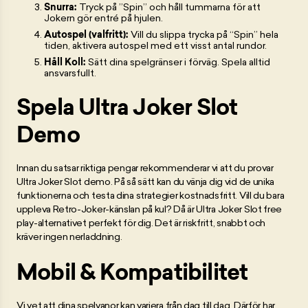
Snurra:
Tryck på ”Spin” och håll tummarna för att
Jokern gör entré på hjulen.
Autospel (valfritt):
Vill du slippa trycka på “Spin” hela
tiden, aktivera autospel med ett visst antal rundor.
Håll Koll:
Sätt dina spelgränser i förväg. Spela alltid
ansvarsfullt.
Spela Ultra Joker Slot
Demo
Innan du satsar riktiga pengar rekommenderar vi att du provar
Ultra Joker Slot demo. På så sätt kan du vänja dig vid de unika
funktionerna och testa dina strategier kostnadsfritt. Vill du bara
uppleva Retro-Joker-känslan på kul? Då är Ultra Joker Slot free
play-alternativet perfekt för dig. Det är riskfritt, snabbt och
kräver ingen nerladdning.
Mobil & Kompatibilitet
Vi vet att dina spelvanor kan variera från dag till dag. Därför har