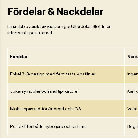
Fördelar & Nackdelar
En snabb översikt av vad som gör Ultra Joker Slot till en
intressant spelautomat:
Fördelar
Nack
Enkel 3×3-design med fem fasta vinstlinjer
Ingen
Jokersymboler och multiplikatorer
Kan k
Mobilanpassad för Android och iOS
Volat
Perfekt för både nybörjare och erfarna
Begrä