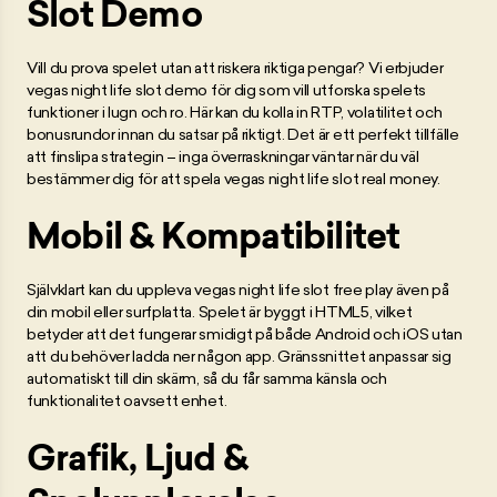
Slot Demo
Vill du prova spelet utan att riskera riktiga pengar? Vi erbjuder
vegas night life slot demo för dig som vill utforska spelets
funktioner i lugn och ro. Här kan du kolla in RTP, volatilitet och
bonusrundor innan du satsar på riktigt. Det är ett perfekt tillfälle
att finslipa strategin – inga överraskningar väntar när du väl
bestämmer dig för att spela vegas night life slot real money.
Mobil & Kompatibilitet
Självklart kan du uppleva vegas night life slot free play även på
din mobil eller surfplatta. Spelet är byggt i HTML5, vilket
betyder att det fungerar smidigt på både Android och iOS utan
att du behöver ladda ner någon app. Gränssnittet anpassar sig
automatiskt till din skärm, så du får samma känsla och
funktionalitet oavsett enhet.
Grafik, Ljud &