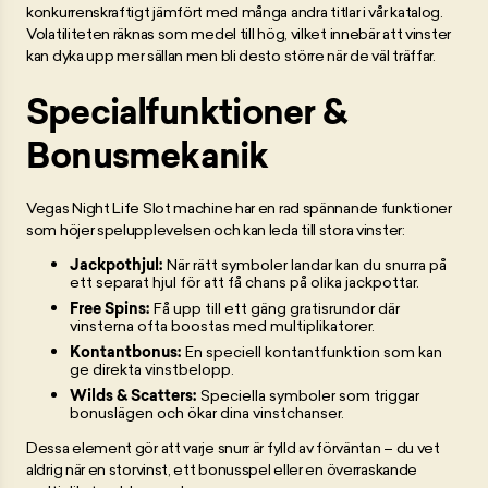
konkurrenskraftigt jämfört med många andra titlar i vår katalog.
Volatiliteten räknas som medel till hög, vilket innebär att vinster
kan dyka upp mer sällan men bli desto större när de väl träffar.
Specialfunktioner &
Bonusmekanik
Vegas Night Life Slot machine har en rad spännande funktioner
som höjer spelupplevelsen och kan leda till stora vinster:
Jackpothjul:
När rätt symboler landar kan du snurra på
ett separat hjul för att få chans på olika jackpottar.
Free Spins:
Få upp till ett gäng gratisrundor där
vinsterna ofta boostas med multiplikatorer.
Kontantbonus:
En speciell kontantfunktion som kan
ge direkta vinstbelopp.
Wilds & Scatters:
Speciella symboler som triggar
bonuslägen och ökar dina vinstchanser.
Dessa element gör att varje snurr är fylld av förväntan – du vet
aldrig när en storvinst, ett bonusspel eller en överraskande