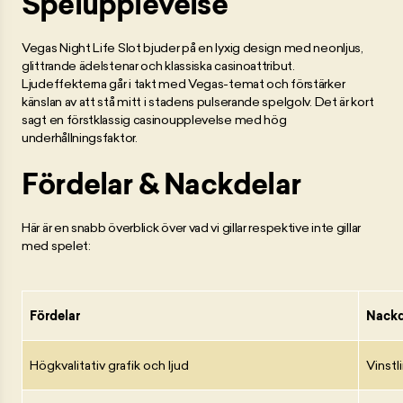
Spelupplevelse
Vegas Night Life Slot bjuder på en lyxig design med neonljus,
glittrande ädelstenar och klassiska casinoattribut.
Ljudeffekterna går i takt med Vegas-temat och förstärker
känslan av att stå mitt i stadens pulserande spelgolv. Det är kort
sagt en förstklassig casinoupplevelse med hög
underhållningsfaktor.
Fördelar & Nackdelar
Här är en snabb överblick över vad vi gillar respektive inte gillar
med spelet:
Fördelar
Nackd
Högkvalitativ grafik och ljud
Vinstl