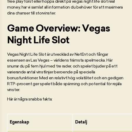
free play först eller hoppa direkt på vegas night life slot real
money, har vi samlat all information du behöver för att maximera
dina chanser till storvinster.
Game Overview: Vegas
Night Life Slot
Vegas Night Life Slot är utvecklad av NetEnt och fångar
essensen av Las Vegas – världens främsta spelmecka. Här
snurrar du på fem hjul med tre rader, och spelet bjuder på ett
varierande antal vinstlinjer beroende på speciella
bonusfunktioner. Med en relativt hög volatilitet och en gedigen
RTP-procent ger spelet både spänning och potential för rejäla
vinster.
Här är några snabba fakta:
Egenskap
Detalj