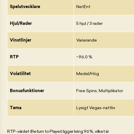
Spelutvecklare
NetEnt
Hjul/Rader
5 hjul / 3 rader
Vinstlinjer
Varierande
RTP
~96,0 %
Volatilitet
Medel/Hög
Bonusfunktioner
Free Spins, Multiplikator
Tema
Lyxigt Vegas-nattliv
RTP-värdet (Return to Player) ligger kring 96 %, vilket är