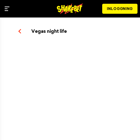
INLOGGNING
Vegas night life