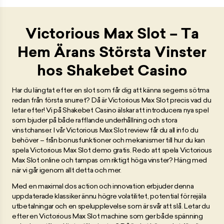
Victorious Max Slot – Ta
Hem Ärans Största Vinster
hos Shakebet Casino
Har du längtat efter en slot som får dig att känna segerns sötma
redan från första snurret? Då är Victorious Max Slot precis vad du
letar efter! Vi på Shakebet Casino älskar att introducera nya spel
som bjuder på både rafflande underhållning och stora
vinstchanser. I vår Victorious Max Slot review får du all info du
behöver – från bonusfunktioner och mekanismer till hur du kan
spela Victorious Max Slot demo gratis. Redo att spela Victorious
Max Slot online och tampas om riktigt höga vinster? Häng med
när vi går igenom allt detta och mer.
Med en maximal dos action och innovation erbjuder denna
uppdaterade klassiker ännu högre volatilitet, potential för rejäla
utbetalningar och en spelupplevelse som är svår att slå. Letar du
efter en Victorious Max Slot machine som ger både spänning