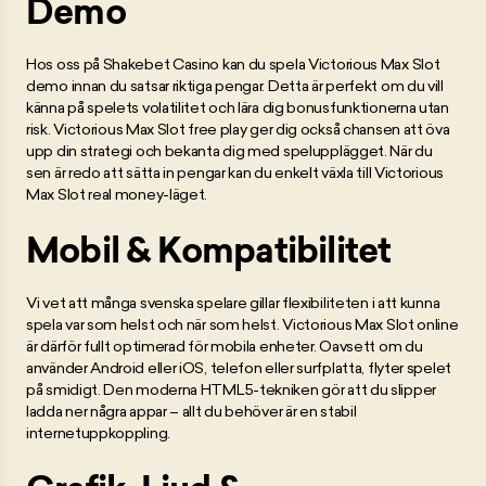
Demo
Hos oss på Shakebet Casino kan du spela Victorious Max Slot
demo innan du satsar riktiga pengar. Detta är perfekt om du vill
känna på spelets volatilitet och lära dig bonusfunktionerna utan
risk. Victorious Max Slot free play ger dig också chansen att öva
upp din strategi och bekanta dig med spelupplägget. När du
sen är redo att sätta in pengar kan du enkelt växla till Victorious
Max Slot real money-läget.
Mobil & Kompatibilitet
Vi vet att många svenska spelare gillar flexibiliteten i att kunna
spela var som helst och när som helst. Victorious Max Slot online
är därför fullt optimerad för mobila enheter. Oavsett om du
använder Android eller iOS, telefon eller surfplatta, flyter spelet
på smidigt. Den moderna HTML5-tekniken gör att du slipper
ladda ner några appar – allt du behöver är en stabil
internetuppkoppling.