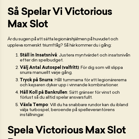
Så Spelar Vi Victorious
Max Slot
Är du sugen på att sätta legionärshjälmen på huvudet och
uppleva romerskt triumftåg? Så här kommer du i gång:
Ställ in Insatsnivå
: Justera myntvärdet och insatsnivån
efter din spelbudget.
Välj Antal Autospel (valfritt)
: För dig som vill slippa
snurra manuellt varje gång.
Tryck på Snurra
: Håll tummarna för att legionärererna
och kejsaren dyker upp i vinnande kombinationer.
Håll Koll på Bankrullen
: Sätt gränser för vinst och
förlust så du alltid spelar ansvarsfullt.
Växla Tempo
: Vill du ha snabbare rundor kan du ibland
välja turbospel, beroende på spelleverantörens
inställningar.
Spela Victorious Max Slot