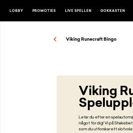
LOBBY
PROMOTIES
LIVE SPELLEN
GOKKASTEN
Viking Runecraft Bingo
Viking Ru
Speluppl
Letar du efter en spelautoma
något för dig! Vi på Shakebet C
som du utforskar ett slotvolat