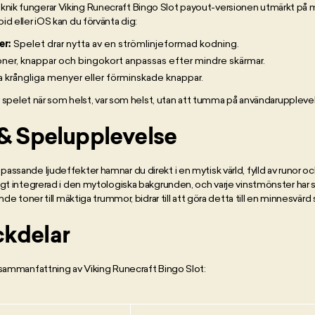
k fungerar Viking Runecraft Bingo Slot payout-versionen utmärkt på mob
d eller iOS kan du förvänta dig:
er:
Spelet drar nytta av en strömlinjeformad kodning.
oner, knappar och bingokort anpassas efter mindre skärmar.
a krångliga menyer eller förminskade knappar.
av spelet när som helst, var som helst, utan att tumma på användaruppleve
 & Spelupplevelse
ssande ljudeffekter hamnar du direkt i en mytisk värld, fylld av runor o
gt integrerad i den mytologiska bakgrunden, och varje vinstmönster har 
de toner till mäktiga trummor, bidrar till att göra detta till en minnesvärd
ckdelar
 sammanfattning av Viking Runecraft Bingo Slot: