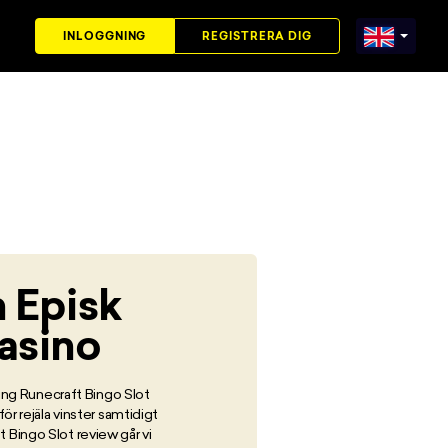
INLOGGNING
REGISTRERA DIG
n Episk
asino
ing Runecraft Bingo Slot
ör rejäla vinster samtidigt
t Bingo Slot review går vi