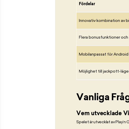
Fördelar
Innovativ kombination av b
Flera bonusfunktioner och 
Mobilanpassat för Android
Möjlighet till jackpott-läge
Vanliga Frå
Vem utvecklade Vi
Spelet är utvecklat av Play’n 