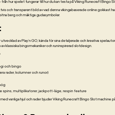
från hur spelet fungerar till hur du kan testa på Viking Runecraft Bingo Slo
ättvis och transparent bild av vad denna vikingabaserade online gokkast har
itna berg och mäktiga gudasymboler.
t
r utvecklad av Play’n GO, kända för sina detaljerade och kreativa spelaut
 av klassiska bingomekaniker och runinspirerad slotdesign.
O
gi och bingo
era rader, kolumner och runor)
hög
e spins, multiplikatorer, jackpott-läge, respin feature
 med vanliga hjul och rader bjuder Viking Runecraft Bingo Slot machine 