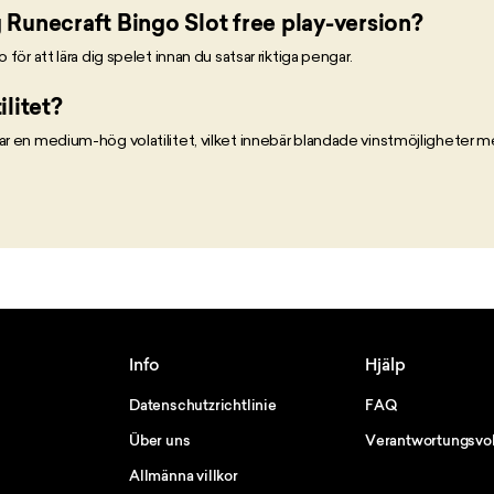
 Runecraft Bingo Slot free play-version?
 för att lära dig spelet innan du satsar riktiga pengar.
ilitet?
ar en medium-hög volatilitet, vilket innebär blandade vinstmöjligheter med
Info
Hjälp
Datenschutzrichtlinie
FAQ
Über uns
Verantwortungsvol
Allmänna villkor