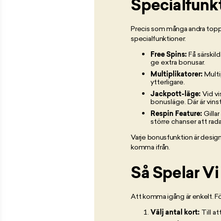
Specialfunk
Precis som många andra topp
specialfunktioner:
Free Spins:
Få särskil
ge extra bonusar.
Multiplikatorer:
Multi
ytterligare.
Jackpott-läge:
Vid vi
bonusläge. Där är vins
Respin Feature:
Gillar
större chanser att ra
Varje bonusfunktion är designad
komma ifrån.
Så Spelar Vi
Att komma igång är enkelt. Fö
Välj antal kort:
Till a