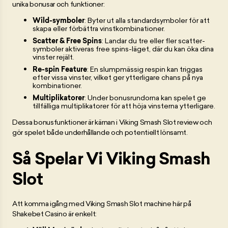
unika bonusar och funktioner:
Wild-symboler
: Byter ut alla standardsymboler för att
skapa eller förbättra vinstkombinationer.
Scatter & Free Spins
: Landar du tre eller fler scatter-
symboler aktiveras free spins-läget, där du kan öka dina
vinster rejält.
Re-spin Feature
: En slumpmässig respin kan triggas
efter vissa vinster, vilket ger ytterligare chans på nya
kombinationer.
Multiplikatorer
: Under bonusrundorna kan spelet ge
tillfälliga multiplikatorer för att höja vinsterna ytterligare.
Dessa bonusfunktioner är kärnan i Viking Smash Slot review och
gör spelet både underhållande och potentiellt lönsamt.
Så Spelar Vi Viking Smash
Slot
Att komma igång med Viking Smash Slot machine här på
Shakebet Casino är enkelt: