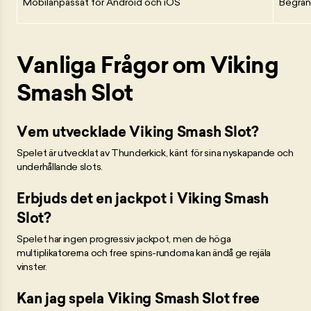
Mobilanpassat för Android och iOS
Begräns
Vanliga Frågor om Viking
Smash Slot
Vem utvecklade Viking Smash Slot?
Spelet är utvecklat av Thunderkick, känt för sina nyskapande och
underhållande slots.
Erbjuds det en jackpot i Viking Smash
Slot?
Spelet har ingen progressiv jackpot, men de höga
multiplikatorerna och free spins-rundorna kan ändå ge rejäla
vinster.
Kan jag spela Viking Smash Slot free