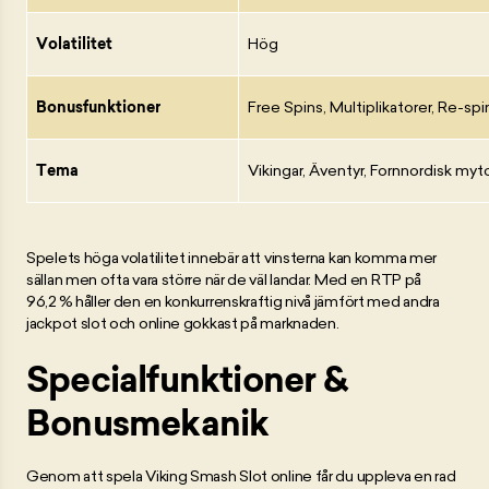
Volatilitet
Hög
Bonusfunktioner
Free Spins, Multiplikatorer, Re-sp
Tema
Vikingar, Äventyr, Fornnordisk myt
Spelets höga volatilitet innebär att vinsterna kan komma mer
sällan men ofta vara större när de väl landar. Med en RTP på
96,2 % håller den en konkurrenskraftig nivå jämfört med andra
jackpot slot och online gokkast på marknaden.
Specialfunktioner &
Bonusmekanik
Genom att spela Viking Smash Slot online får du uppleva en rad