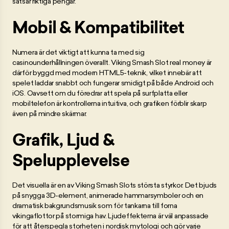
satsar riktiga pengar.
Mobil & Kompatibilitet
Numera är det viktigt att kunna ta med sig
casinounderhållningen överallt. Viking Smash Slot real money är
därför byggd med modern HTML5-teknik, vilket innebär att
spelet laddar snabbt och fungerar smidigt på både Android och
iOS. Oavsett om du föredrar att spela på surfplatta eller
mobiltelefon är kontrollerna intuitiva, och grafiken förblir skarp
även på mindre skärmar.
Grafik, Ljud &
Spelupplevelse
Det visuella är en av Viking Smash Slots största styrkor. Det bjuds
på snygga 3D-element, animerade hammarsymboler och en
dramatisk bakgrundsmusik som för tankarna till forna
vikingaflottor på stormiga hav. Ljudeffekterna är väl anpassade
för att återspegla storheten i nordisk mytologi och gör varje