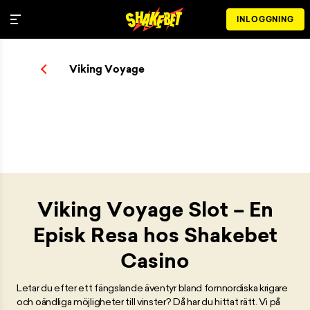
INLOGGNING
Viking Voyage
Viking Voyage Slot – En
Episk Resa hos Shakebet
Casino
Letar du efter ett fängslande äventyr bland fornnordiska krigare
och oändliga möjligheter till vinster? Då har du hittat rätt. Vi på