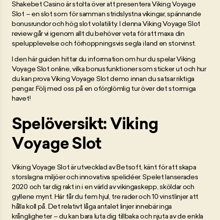
Shakebet Casino är stolta över att presentera Viking Voyage
Slot – en slot som för samman stridslystna vikingar, spännande
bonusrundor och hög slot volatility. I denna Viking Voyage Slot
review går vi igenom allt du behöver veta för att maxa din
spelupplevelse och förhoppningsvis segla i land en storvinst.
I den här guiden hittar du information om hur du spelar Viking
Voyage Slot online, vilka bonusfunktioner som sticker ut och hur
du kan prova Viking Voyage Slot demo innan du satsar riktiga
pengar. Följ med oss på en oförglömlig tur över det stormiga
havet!
Spelöversikt: Viking
Voyage Slot
Viking Voyage Slot är utvecklad av Betsoft, känt för att skapa
storslagna miljöer och innovativa spelidéer. Spelet lanserades
2020 och tar dig rakt in i en värld av vikingaskepp, sköldar och
gyllene mynt. Här får du fem hjul, tre rader och 10 vinstlinjer att
hålla koll på. Det relativt låga antalet linjer innebär inga
krångligheter – du kan bara luta dig tillbaka och njuta av de enkla