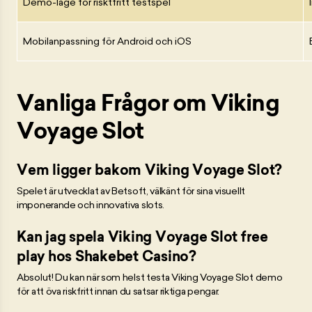
Demo-läge för risktfritt testspel
Mobilanpassning för Android och iOS
Vanliga Frågor om Viking
Voyage Slot
Vem ligger bakom Viking Voyage Slot?
Spelet är utvecklat av Betsoft, välkänt för sina visuellt
imponerande och innovativa slots.
Kan jag spela Viking Voyage Slot free
play hos Shakebet Casino?
Absolut! Du kan när som helst testa Viking Voyage Slot demo
för att öva riskfritt innan du satsar riktiga pengar.