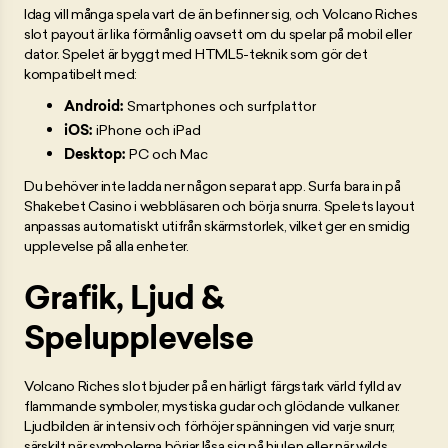
Idag vill många spela vart de än befinner sig, och Volcano Riches
slot payout är lika förmånlig oavsett om du spelar på mobil eller
dator. Spelet är byggt med HTML5-teknik som gör det
kompatibelt med:
Android:
Smartphones och surfplattor
iOS:
iPhone och iPad
Desktop:
PC och Mac
Du behöver inte ladda ner någon separat app. Surfa bara in på
Shakebet Casino i webbläsaren och börja snurra. Spelets layout
anpassas automatiskt utifrån skärmstorlek, vilket ger en smidig
upplevelse på alla enheter.
Grafik, Ljud &
Spelupplevelse
Volcano Riches slot bjuder på en härligt färgstark värld fylld av
flammande symboler, mystiska gudar och glödande vulkaner.
Ljudbilden är intensiv och förhöjer spänningen vid varje snurr,
särskilt när symbolerna börjar låsa sig på hjulen eller när wilds