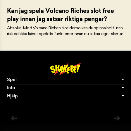
Kan jag spela Volcano Riches slot free
play innan jag satsar riktiga pengar?
Absolut! Med Volcano Riches slot demo kan du spinna helt utan
risk och lära känna spelets funktioner innan du satsar egna slantar.
Spel
Info
Hjälp