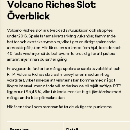
Volcano Riches Slot:
Överblick
Volcano Riches slot är utvecklad av Quickspin och släpptes
under 2018. Spelets tema kretsar kring vulkanöar, flammande
hettor och exotiska symboler, vilket ger en riktigt spännande
atmosfär på hjulen. Här får du en slot med fem hjul, tre rader och
40 fasta vinstlinjer, så du behöver inte oroa dig för att justera
antalet linjer innan du sätter igång.
En avgörande faktor för många spelare är spelets volatilitet och
RTP. Volcano Riches slot real money har en medium-hög
volatilitet, vilket innebär att vinsterna kan komma med något
längre intervall, men när de väl landar kan de bli rejält saftiga. RTP
ligger runt 96,43 %, vilket är konkurrenskraftigt i jämförelse med
många andra titlar på marknaden.
Här är en tabell som sammanfattar de viktigaste punkterna:
Egenskap
Detalj