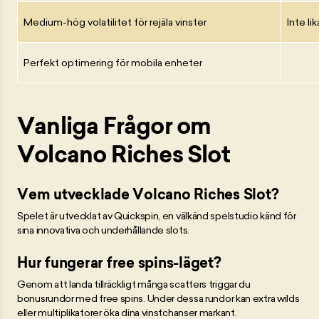
Medium-hög volatilitet för rejäla vinster
Inte l
Perfekt optimering för mobila enheter
Vanliga Frågor om
Volcano Riches Slot
Vem utvecklade Volcano Riches Slot?
Spelet är utvecklat av Quickspin, en välkänd spelstudio känd för
sina innovativa och underhållande slots.
Hur fungerar free spins-läget?
Genom att landa tillräckligt många scatters triggar du
bonusrundor med free spins. Under dessa rundor kan extra wilds
eller multiplikatorer öka dina vinstchanser markant.