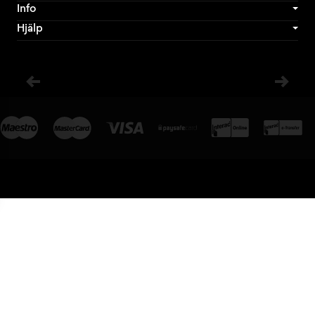
Info
Hjälp