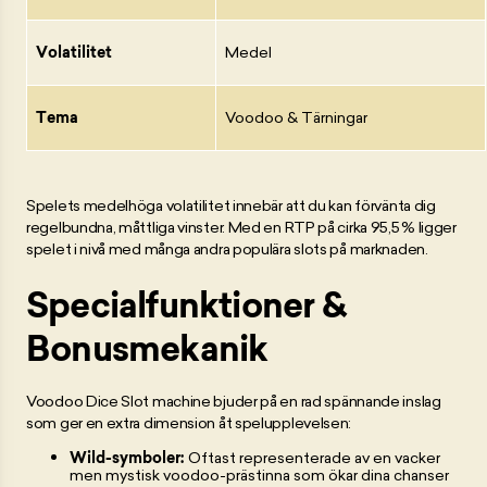
Volatilitet
Medel
Tema
Voodoo & Tärningar
Spelets medelhöga volatilitet innebär att du kan förvänta dig
regelbundna, måttliga vinster. Med en RTP på cirka 95,5 % ligger
spelet i nivå med många andra populära slots på marknaden.
Specialfunktioner &
Bonusmekanik
Voodoo Dice Slot machine bjuder på en rad spännande inslag
som ger en extra dimension åt spelupplevelsen:
Wild-symboler:
Oftast representerade av en vacker
men mystisk voodoo-prästinna som ökar dina chanser