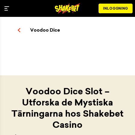
INLOGGNING
Voodoo Dice
Voodoo Dice Slot –
Utforska de Mystiska
Tärningarna hos Shakebet
Casino