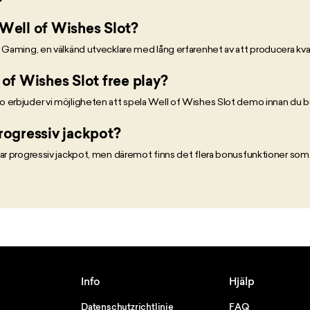
Well of Wishes Slot?
 Gaming, en välkänd utvecklare med lång erfarenhet av att producera kvali
 of Wishes Slot free play?
erbjuder vi möjligheten att spela Well of Wishes Slot demo innan du börj
rogressiv jackpot?
ar progressiv jackpot, men däremot finns det flera bonusfunktioner som kan
Info
Hjälp
Datenschutzrichtlinie
FAQ