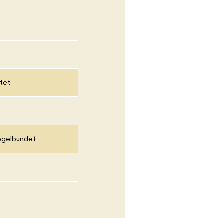
ttet
regelbundet