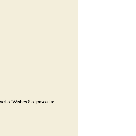
. Well of Wishes Slot payout är