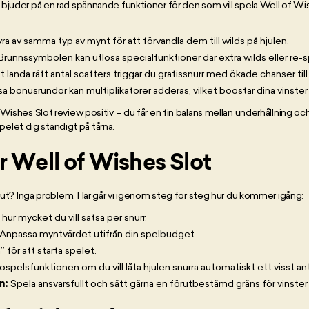
juder på en rad spännande funktioner för den som vill spela Well of Wish
ra av samma typ av mynt för att förvandla dem till wilds på hjulen.
Brunnssymbolen kan utlösa specialfunktioner där extra wilds eller re-spin
landa rätt antal scatters triggar du gratissnurr med ökade chanser till
a bonusrundor kan multiplikatorer adderas, vilket boostar dina vinster
Wishes Slot review positiv – du får en fin balans mellan underhållning oc
 spelet dig ständigt på tårna.
r Well of Wishes Slot
örut? Inga problem. Här går vi igenom steg för steg hur du kommer igång:
ur mycket du vill satsa per snurr.
Anpassa myntvärdet utifrån din spelbudget.
 för att starta spelet.
spelsfunktionen om du vill låta hjulen snurra automatiskt ett visst an
n:
Spela ansvarsfullt och sätt gärna en förutbestämd gräns för vinster 