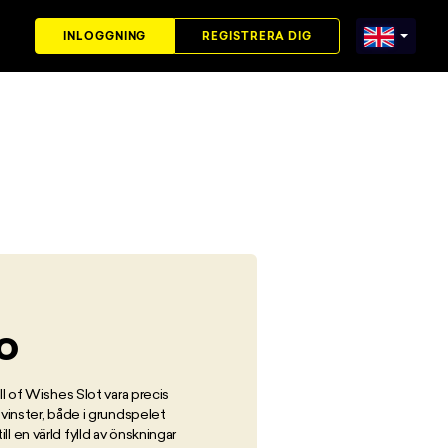
INLOGGNING
REGISTRERA DIG
o
 of Wishes Slot vara precis
 vinster, både i grundspelet
l en värld fylld av önskningar