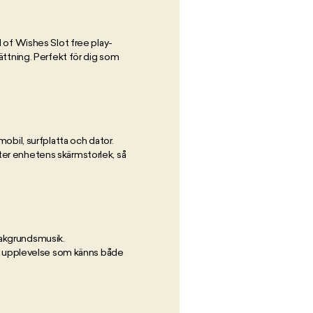
l of Wishes Slot free play-
ättning. Perfekt för dig som
obil, surfplatta och dator.
ter enhetens skärmstorlek, så
bakgrundsmusik.
 en upplevelse som känns både