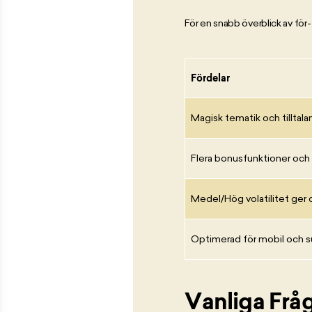
För en snabb överblick av för-
Fördelar
Magisk tematik och tilltala
Flera bonusfunktioner och 
Medel/Hög volatilitet ger ch
Optimerad för mobil och s
Vanliga Frå