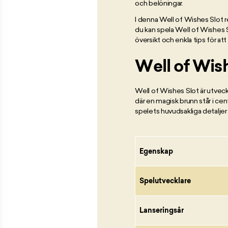
och belöningar.
I denna Well of Wishes Slot re
du kan spela Well of Wishes Sl
översikt och enkla tips för at
Well of Wish
Well of Wishes Slot är utveck
där en magisk brunn står i cen
spelets huvudsakliga detaljer i
Egenskap
Spelutvecklare
Lanseringsår